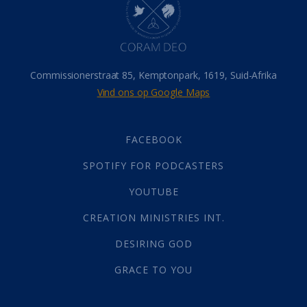
Israel
(14)
Millennium
(1)
Oordeelsdag
(19)
Verheerlikte liggaam
(3)
Commissionerstraat 85, Kemptonpark, 1619, Suid-Afrika
Wederkoms
(27)
Vind ons op Google Maps
Gebed
(87)
Dankbaarheid
(5)
Die Onse Vader
(12)
FACEBOOK
Vas
(2)
SPOTIFY FOR PODCASTERS
God
(392)
Afgode
(23)
YOUTUBE
Tien Plae
(5)
CREATION MINISTRIES INT.
Almag
(1)
Alomteenwoordig
(4)
DESIRING GOD
Liefde
(1)
GRACE TO YOU
Alwetendheid
(1)
Christus
(202)