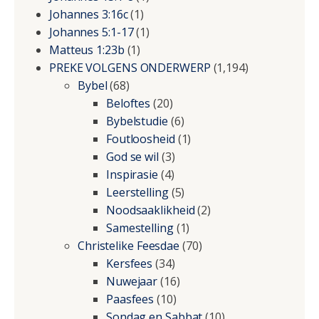
Johannes 3:16c
(1)
Johannes 5:1-17
(1)
Matteus 1:23b
(1)
PREKE VOLGENS ONDERWERP
(1,194)
Bybel
(68)
Beloftes
(20)
Bybelstudie
(6)
Foutloosheid
(1)
God se wil
(3)
Inspirasie
(4)
Leerstelling
(5)
Noodsaaklikheid
(2)
Samestelling
(1)
Christelike Feesdae
(70)
Kersfees
(34)
Nuwejaar
(16)
Paasfees
(10)
Sondag en Sabbat
(10)