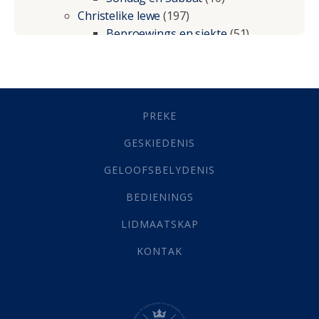
Christelike lewe
(197)
Beproewings en siekte
(51)
Besluitneming
(6)
Dissipline
(10)
Geestelike Groei
(10)
Gehoorsaamheid
(6)
PREKE
Geld
(21)
Grys Areas
(4)
GESKIEDENIS
Hofsake
(2)
GELOOFSBELYDENIS
Lewensdoel
(3)
Selfondersoek
(1)
BEDIENINGS
Vervolging
(19)
LIDMAATSKAP
Werk
(22)
Eindtyd
(142)
KONTAK
Belonings
(4)
Dood
(26)
Hel
(21)
Hemel
(31)