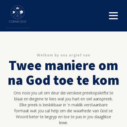
Welkom by ons argief van
Twee maniere om
na God toe te kom
Ons nooi jou uit om deur die verskeie preekopskrifte te
blaai en diegene te kies wat jou hart en siel aanspreek.
Elke preek is beskikbaar in 'n maklik verstaanbare
formaat wat jou sal help om die waarhede van God se
Woord beter te begryp en toe te pas in jou daaglikse
lewe.