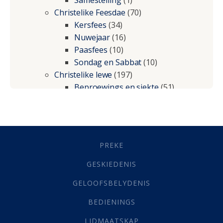
Samestelling
(1)
Christelike Feesdae
(70)
Kersfees
(34)
Nuwejaar
(16)
Paasfees
(10)
Sondag en Sabbat
(10)
Christelike lewe
(197)
Beproewings en siekte
(51)
Besluitneming
(6)
Dissipline
(10)
Geestelike Groei
(10)
Gehoorsaamheid
(6)
PREKE
Geld
(21)
Grys Areas
(4)
GESKIEDENIS
Hofsake
(2)
GELOOFSBELYDENIS
Lewensdoel
(3)
Selfondersoek
(1)
BEDIENINGS
Vervolging
(19)
LIDMAATSKAP