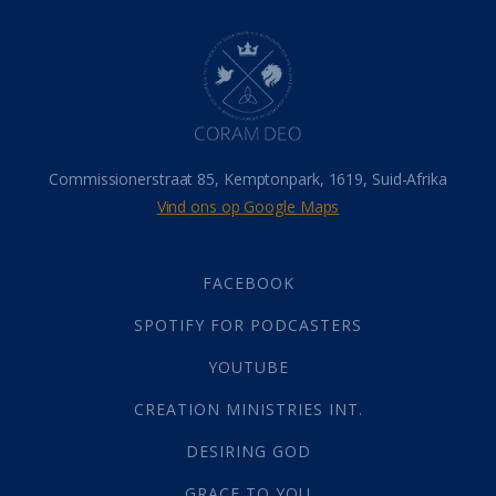
Dood
(26)
Hel
(21)
Hemel
(31)
Israel
(14)
Millennium
(1)
Oordeelsdag
(19)
Verheerlikte liggaam
(3)
Commissionerstraat 85, Kemptonpark, 1619, Suid-Afrika
Wederkoms
(27)
Vind ons op Google Maps
Gebed
(87)
Dankbaarheid
(5)
Die Onse Vader
(12)
FACEBOOK
Vas
(2)
SPOTIFY FOR PODCASTERS
God
(392)
Afgode
(23)
YOUTUBE
Tien Plae
(5)
CREATION MINISTRIES INT.
Almag
(1)
Alomteenwoordig
(4)
DESIRING GOD
Liefde
(1)
GRACE TO YOU