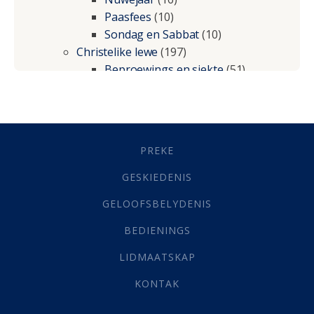
Paasfees
(10)
Sondag en Sabbat
(10)
Christelike lewe
(197)
Beproewings en siekte
(51)
Besluitneming
(6)
Dissipline
(10)
Geestelike Groei
(10)
Gehoorsaamheid
(6)
PREKE
Geld
(21)
Grys Areas
(4)
GESKIEDENIS
Hofsake
(2)
GELOOFSBELYDENIS
Lewensdoel
(3)
Selfondersoek
(1)
BEDIENINGS
Vervolging
(19)
LIDMAATSKAP
Werk
(22)
Eindtyd
(142)
KONTAK
Belonings
(4)