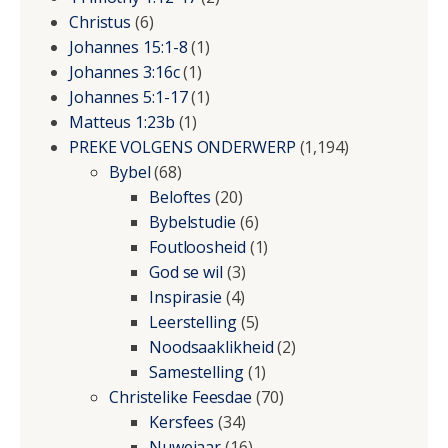
Christus
(6)
Johannes 15:1-8
(1)
Johannes 3:16c
(1)
Johannes 5:1-17
(1)
Matteus 1:23b
(1)
PREKE VOLGENS ONDERWERP
(1,194)
Bybel
(68)
Beloftes
(20)
Bybelstudie
(6)
Foutloosheid
(1)
God se wil
(3)
Inspirasie
(4)
Leerstelling
(5)
Noodsaaklikheid
(2)
Samestelling
(1)
Christelike Feesdae
(70)
Kersfees
(34)
Nuwejaar
(16)