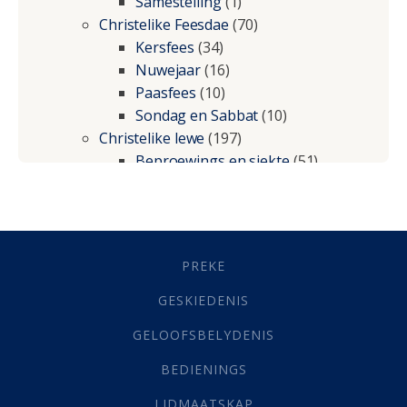
Samestelling
(1)
Christelike Feesdae
(70)
Kersfees
(34)
Nuwejaar
(16)
Paasfees
(10)
Sondag en Sabbat
(10)
Christelike lewe
(197)
Beproewings en siekte
(51)
Besluitneming
(6)
Dissipline
(10)
Geestelike Groei
(10)
Gehoorsaamheid
(6)
PREKE
Geld
(21)
Grys Areas
(4)
GESKIEDENIS
Hofsake
(2)
GELOOFSBELYDENIS
Lewensdoel
(3)
Selfondersoek
(1)
BEDIENINGS
Vervolging
(19)
LIDMAATSKAP