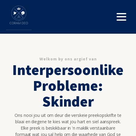
Welkom by ons argief van
Interpersoonlike
Probleme:
Skinder
Ons nooi jou uit om deur die verskeie preekopskrifte te
blaai en diegene te kies wat jou hart en siel aanspreek.
Elke preek is beskikbaar in 'n maklik verstaanbare
formaat wat jou sal help om die waarhede van God se