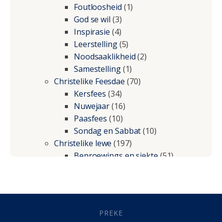
Foutloosheid
(1)
God se wil
(3)
Inspirasie
(4)
Leerstelling
(5)
Noodsaaklikheid
(2)
Samestelling
(1)
Christelike Feesdae
(70)
Kersfees
(34)
Nuwejaar
(16)
Paasfees
(10)
Sondag en Sabbat
(10)
Christelike lewe
(197)
Beproewings en siekte
(51)
Besluitneming
(6)
Dissipline
(10)
Geestelike Groei
(10)
Gehoorsaamheid
(6)
PREKE
Geld
(21)