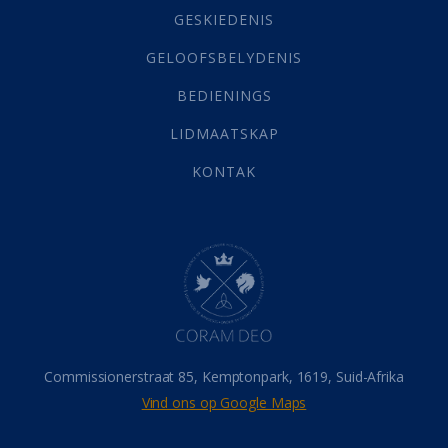
Grys Areas
(4)
GESKIEDENIS
Hofsake
(2)
GELOOFSBELYDENIS
Lewensdoel
(3)
Selfondersoek
(1)
BEDIENINGS
Vervolging
(19)
LIDMAATSKAP
Werk
(22)
Eindtyd
(142)
KONTAK
Belonings
(4)
Dood
(26)
Hel
(21)
Hemel
(31)
Israel
(14)
Millennium
(1)
Oordeelsdag
(19)
Verheerlikte liggaam
(3)
Commissionerstraat 85, Kemptonpark, 1619, Suid-Afrika
Wederkoms
(27)
Vind ons op Google Maps
Gebed
(87)
Dankbaarheid
(5)