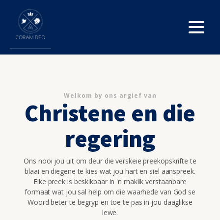
Welkom by ons argief van
Christene en die
regering
Ons nooi jou uit om deur die verskeie preekopskrifte te
blaai en diegene te kies wat jou hart en siel aanspreek.
Elke preek is beskikbaar in 'n maklik verstaanbare
formaat wat jou sal help om die waarhede van God se
Woord beter te begryp en toe te pas in jou daaglikse
lewe.