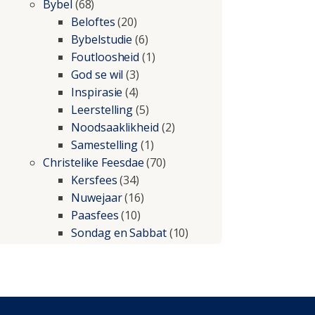
Bybel
(68)
Beloftes
(20)
Bybelstudie
(6)
Foutloosheid
(1)
God se wil
(3)
Inspirasie
(4)
Leerstelling
(5)
Noodsaaklikheid
(2)
Samestelling
(1)
Christelike Feesdae
(70)
Kersfees
(34)
Nuwejaar
(16)
Paasfees
(10)
Sondag en Sabbat
(10)
Christelike lewe
(197)
Beproewings en siekte
(51)
Besluitneming
(6)