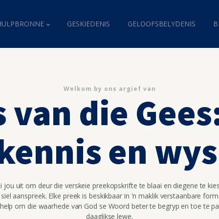
HULPBRONNE
GESKIEDENIS
GELOOFSBELYDENIS
B
Welkom by ons argief van
 van die Gees
kennis en wy
 jou uit om deur die verskeie preekopskrifte te blaai en diegene te kie
 siel aanspreek. Elke preek is beskikbaar in 'n maklik verstaanbare for
 help om die waarhede van God se Woord beter te begryp en toe te pa
daaglikse lewe.