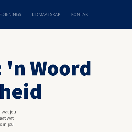
EDIENINGS
LIDMAATSKAP
KONTAK
: 'n Woord
sheid
s wat jou
maat wat
s in jou