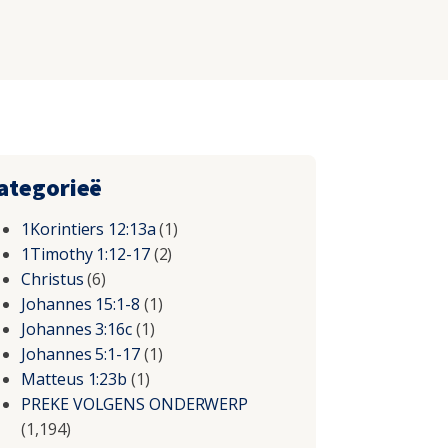
ategorieë
1Korintiers 12:13a
(1)
1Timothy 1:12-17
(2)
Christus
(6)
Johannes 15:1-8
(1)
Johannes 3:16c
(1)
Johannes 5:1-17
(1)
Matteus 1:23b
(1)
PREKE VOLGENS ONDERWERP
(1,194)