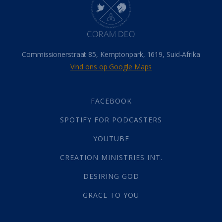
Israel
(14)
Millennium
(1)
Oordeelsdag
(19)
Verheerlikte liggaam
(3)
Commissionerstraat 85, Kemptonpark, 1619, Suid-Afrika
Wederkoms
(27)
Vind ons op Google Maps
Gebed
(87)
Dankbaarheid
(5)
Die Onse Vader
(12)
FACEBOOK
Vas
(2)
SPOTIFY FOR PODCASTERS
God
(392)
Afgode
(23)
YOUTUBE
Tien Plae
(5)
CREATION MINISTRIES INT.
Almag
(1)
Alomteenwoordig
(4)
DESIRING GOD
Liefde
(1)
GRACE TO YOU
Alwetendheid
(1)
Christus
(202)