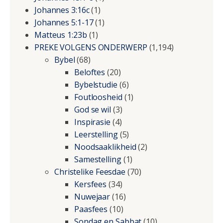
Johannes 3:16c
(1)
Johannes 5:1-17
(1)
Matteus 1:23b
(1)
PREKE VOLGENS ONDERWERP
(1,194)
Bybel
(68)
Beloftes
(20)
Bybelstudie
(6)
Foutloosheid
(1)
God se wil
(3)
Inspirasie
(4)
Leerstelling
(5)
Noodsaaklikheid
(2)
Samestelling
(1)
Christelike Feesdae
(70)
Kersfees
(34)
Nuwejaar
(16)
Paasfees
(10)
Sondag en Sabbat
(10)