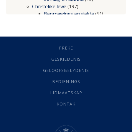
Christelike lewe
(197)
Beproewings en siekte
(51)
Besluitneming
(6)
Dissipline
(10)
Geestelike Groei
(10)
Gehoorsaamheid
(6)
PREKE
Geld
(21)
Grys Areas
(4)
GESKIEDENIS
Hofsake
(2)
GELOOFSBELYDENIS
Lewensdoel
(3)
Selfondersoek
(1)
BEDIENINGS
Vervolging
(19)
LIDMAATSKAP
Werk
(22)
Eindtyd
(142)
KONTAK
Belonings
(4)
Dood
(26)
Hel
(21)
Hemel
(31)