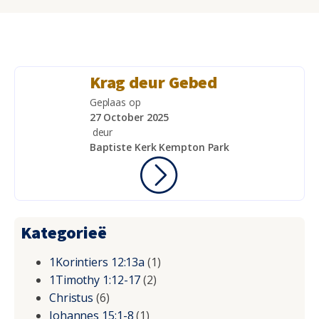
Krag deur Gebed
Geplaas op
27 October 2025
deur
Baptiste Kerk Kempton Park
Kategorieë
1Korintiers 12:13a
(1)
1Timothy 1:12-17
(2)
Christus
(6)
Johannes 15:1-8
(1)