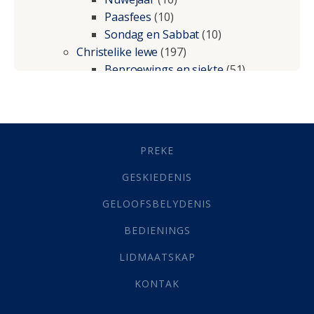
Paasfees
(10)
Sondag en Sabbat
(10)
Christelike lewe
(197)
Beproewings en siekte
(51)
Besluitneming
(6)
Dissipline
(10)
Geestelike Groei
(10)
Gehoorsaamheid
(6)
PREKE
Geld
(21)
Grys Areas
(4)
GESKIEDENIS
Hofsake
(2)
GELOOFSBELYDENIS
Lewensdoel
(3)
Selfondersoek
(1)
BEDIENINGS
Vervolging
(19)
LIDMAATSKAP
Werk
(22)
Eindtyd
(142)
KONTAK
Belonings
(4)