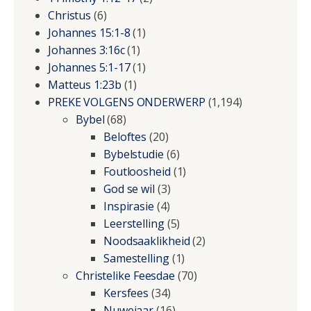
Christus
(6)
Johannes 15:1-8
(1)
Johannes 3:16c
(1)
Johannes 5:1-17
(1)
Matteus 1:23b
(1)
PREKE VOLGENS ONDERWERP
(1,194)
Bybel
(68)
Beloftes
(20)
Bybelstudie
(6)
Foutloosheid
(1)
God se wil
(3)
Inspirasie
(4)
Leerstelling
(5)
Noodsaaklikheid
(2)
Samestelling
(1)
Christelike Feesdae
(70)
Kersfees
(34)
Nuwejaar
(16)