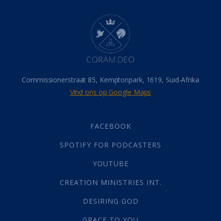
Dood
(26)
Hel
(21)
Hemel
(31)
Israel
(14)
Millennium
(1)
Oordeelsdag
(19)
Verheerlikte liggaam
(3)
Commissionerstraat 85, Kemptonpark, 1619, Suid-Afrika
Wederkoms
(27)
Vind ons op Google Maps
Gebed
(87)
Dankbaarheid
(5)
Die Onse Vader
(12)
FACEBOOK
Vas
(2)
SPOTIFY FOR PODCASTERS
God
(392)
Afgode
(23)
YOUTUBE
Tien Plae
(5)
CREATION MINISTRIES INT.
Almag
(1)
Alomteenwoordig
(4)
DESIRING GOD
Liefde
(1)
GRACE TO YOU