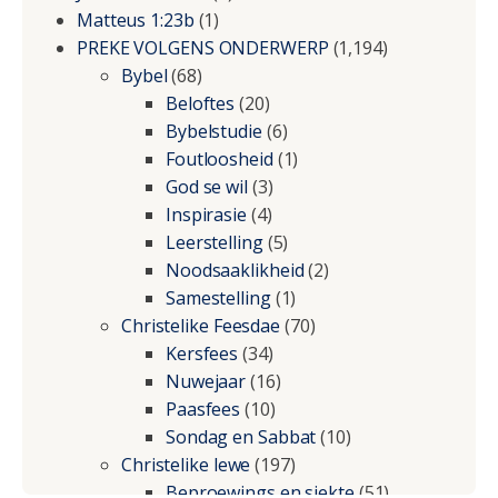
Matteus 1:23b
(1)
PREKE VOLGENS ONDERWERP
(1,194)
Bybel
(68)
Beloftes
(20)
Bybelstudie
(6)
Foutloosheid
(1)
God se wil
(3)
Inspirasie
(4)
Leerstelling
(5)
Noodsaaklikheid
(2)
Samestelling
(1)
Christelike Feesdae
(70)
Kersfees
(34)
Nuwejaar
(16)
Paasfees
(10)
Sondag en Sabbat
(10)
Christelike lewe
(197)
Beproewings en siekte
(51)