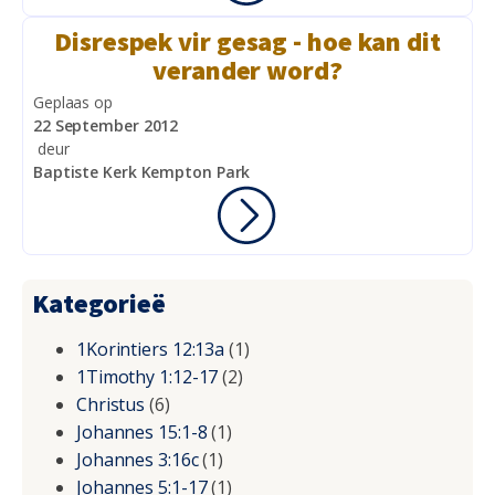
Disrespek vir gesag - hoe kan dit
verander word?
Geplaas op
22 September 2012
deur
Baptiste Kerk Kempton Park
Kategorieë
1Korintiers 12:13a
(1)
1Timothy 1:12-17
(2)
Christus
(6)
Johannes 15:1-8
(1)
Johannes 3:16c
(1)
Johannes 5:1-17
(1)