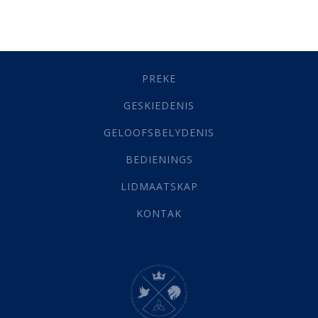
Besluitneming
(6)
Dissipline
(10)
Geestelike Groei
(10)
Gehoorsaamheid
(6)
PREKE
Geld
(21)
Grys Areas
(4)
GESKIEDENIS
Hofsake
(2)
GELOOFSBELYDENIS
Lewensdoel
(3)
Selfondersoek
(1)
BEDIENINGS
Vervolging
(19)
LIDMAATSKAP
Werk
(22)
Eindtyd
(142)
KONTAK
Belonings
(4)
Dood
(26)
Hel
(21)
Hemel
(31)
Israel
(14)
Millennium
(1)