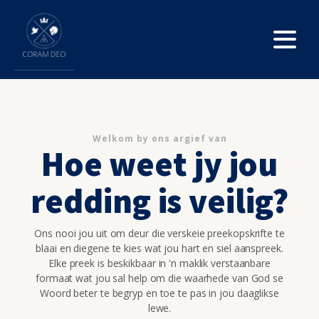
Welkom by ons argief van
Hoe weet jy jou
redding is veilig?
Ons nooi jou uit om deur die verskeie preekopskrifte te
blaai en diegene te kies wat jou hart en siel aanspreek.
Elke preek is beskikbaar in 'n maklik verstaanbare
formaat wat jou sal help om die waarhede van God se
Woord beter te begryp en toe te pas in jou daaglikse
lewe.