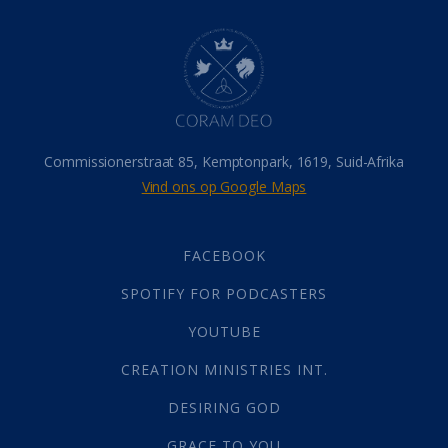
Dood
(26)
Hel
(21)
Hemel
(31)
Israel
(14)
Millennium
(1)
Oordeelsdag
(19)
Verheerlikte liggaam
(3)
Commissionerstraat 85, Kemptonpark, 1619, Suid-Afrika
Wederkoms
(27)
Vind ons op Google Maps
Gebed
(87)
Dankbaarheid
(5)
Die Onse Vader
(12)
FACEBOOK
Vas
(2)
SPOTIFY FOR PODCASTERS
God
(392)
Afgode
(23)
YOUTUBE
Tien Plae
(5)
CREATION MINISTRIES INT.
Almag
(1)
Alomteenwoordig
(4)
DESIRING GOD
Liefde
(1)
GRACE TO YOU