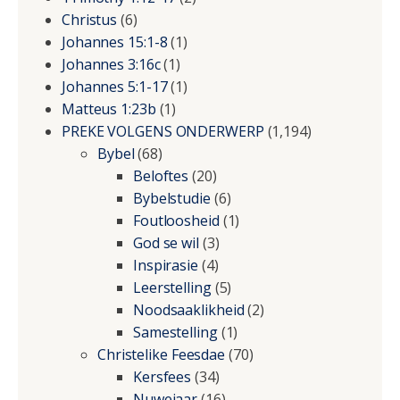
Christus
(6)
Johannes 15:1-8
(1)
Johannes 3:16c
(1)
Johannes 5:1-17
(1)
Matteus 1:23b
(1)
PREKE VOLGENS ONDERWERP
(1,194)
Bybel
(68)
Beloftes
(20)
Bybelstudie
(6)
Foutloosheid
(1)
God se wil
(3)
Inspirasie
(4)
Leerstelling
(5)
Noodsaaklikheid
(2)
Samestelling
(1)
Christelike Feesdae
(70)
Kersfees
(34)
Nuwejaar
(16)