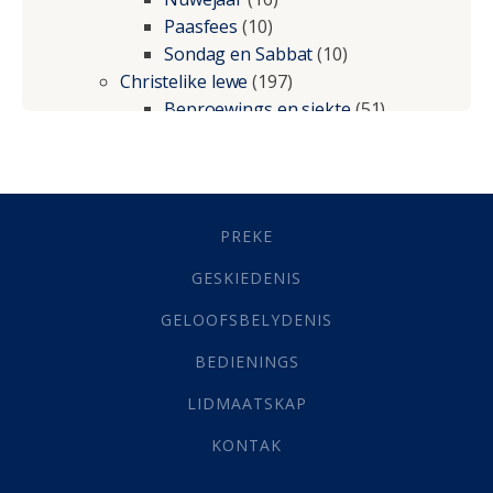
Paasfees
(10)
Sondag en Sabbat
(10)
Christelike lewe
(197)
Beproewings en siekte
(51)
Besluitneming
(6)
Dissipline
(10)
Geestelike Groei
(10)
Gehoorsaamheid
(6)
PREKE
Geld
(21)
Grys Areas
(4)
GESKIEDENIS
Hofsake
(2)
GELOOFSBELYDENIS
Lewensdoel
(3)
Selfondersoek
(1)
BEDIENINGS
Vervolging
(19)
LIDMAATSKAP
Werk
(22)
Eindtyd
(142)
KONTAK
Belonings
(4)