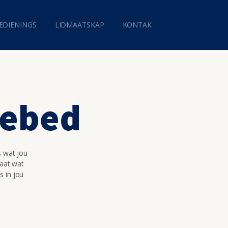
EDIENINGS
LIDMAATSKAP
KONTAK
gebed
s wat jou
maat wat
s in jou