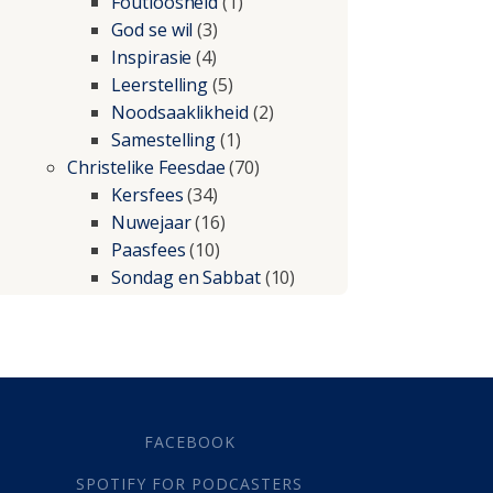
Foutloosheid
(1)
God se wil
(3)
Inspirasie
(4)
Leerstelling
(5)
Noodsaaklikheid
(2)
Samestelling
(1)
Christelike Feesdae
(70)
Kersfees
(34)
Nuwejaar
(16)
Paasfees
(10)
Sondag en Sabbat
(10)
Christelike lewe
(197)
Beproewings en siekte
(51)
Besluitneming
(6)
Dissipline
(10)
Geestelike Groei
(10)
FACEBOOK
Gehoorsaamheid
(6)
SPOTIFY FOR PODCASTERS