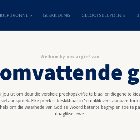
HULPBRONNE
GESKIEDENIS
GELOOFSBELYDENIS
B
Welkom by ons argief van
somvattende 
 jou uit om deur die verskeie preekopskrifte te blaai en diegene te kie
 siel aanspreek. Elke preek is beskikbaar in 'n maklik verstaanbare for
 help om die waarhede van God se Woord beter te begryp en toe te pa
daaglikse lewe.