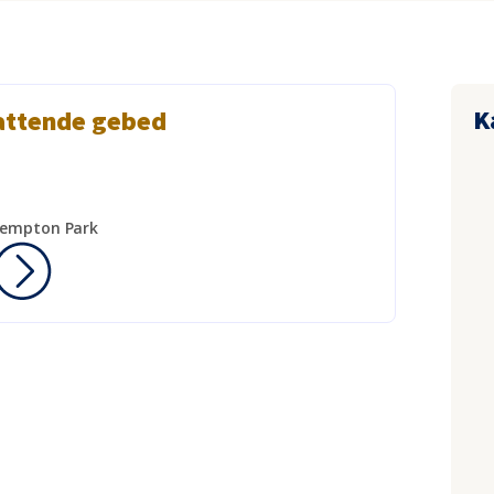
K
attende gebed
Kempton Park