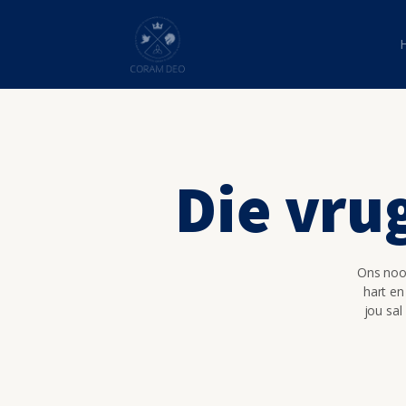
Die vru
Ons nooi
hart en
jou sal