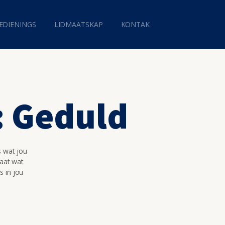
EDIENINGS
LIDMAATSKAP
KONTAK
: Geduld
s wat jou
maat wat
s in jou