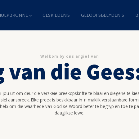
HULPBRONNE
GESKIEDENIS
GELOOFSBELYDENIS
B
Welkom by ons argief van
g van die Gees
 jou uit om deur die verskeie preekopskrifte te blaai en diegene te kie
 siel aanspreek. Elke preek is beskikbaar in 'n maklik verstaanbare for
 help om die waarhede van God se Woord beter te begryp en toe te pa
daaglikse lewe.