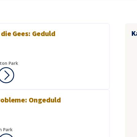
K
 die Gees: Geduld
ton Park
robleme: Ongeduld
n Park