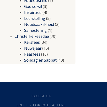
Foutloosheid
(1)
God se wil
(3)
Inspirasie
(4)
Leerstelling
(5)
Noodsaaklikheid
(2)
Samestelling
(1)
Christelike Feesdae
(70)
Kersfees
(34)
Nuwejaar
(16)
Paasfees
(10)
Sondag en Sabbat
(10)
Christelike lewe
(197)
Beproewings en siekte
(51)
Besluitneming
(6)
Dissipline
(10)
Geestelike Groei
(10)
FACEBOOK
Gehoorsaamheid
(6)
SPOTIFY FOR PODCASTERS