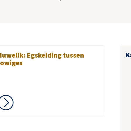
K
Huwelik: Egskeiding tussen
lowiges