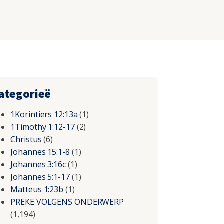
ategorieë
1Korintiers 12:13a
(1)
1Timothy 1:12-17
(2)
Christus
(6)
Johannes 15:1-8
(1)
Johannes 3:16c
(1)
Johannes 5:1-17
(1)
Matteus 1:23b
(1)
PREKE VOLGENS ONDERWERP
(1,194)