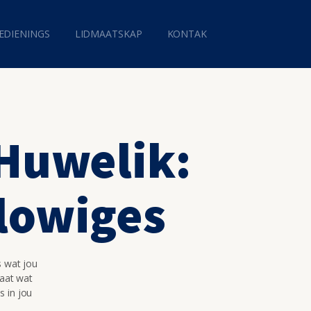
EDIENINGS
LIDMAATSKAP
KONTAK
 Huwelik:
lowiges
s wat jou
maat wat
s in jou