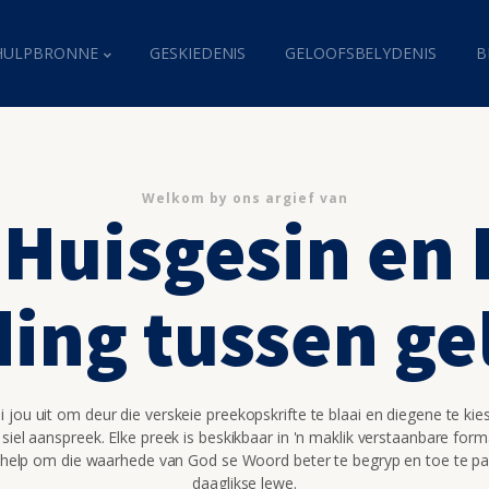
HULPBRONNE
GESKIEDENIS
GELOOFSBELYDENIS
B
Welkom by ons argief van
 Huisgesin en
ding tussen ge
 jou uit om deur die verskeie preekopskrifte te blaai en diegene te kie
 siel aanspreek. Elke preek is beskikbaar in 'n maklik verstaanbare for
 help om die waarhede van God se Woord beter te begryp en toe te pa
daaglikse lewe.