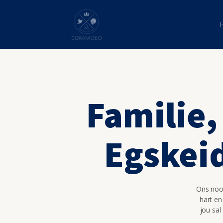
Familie,
Egskei
Ons nooi
hart en
jou sal