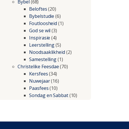
Bybel
(68)
Beloftes
(20)
Bybelstudie
(6)
Foutloosheid
(1)
God se wil
(3)
Inspirasie
(4)
Leerstelling
(5)
Noodsaaklikheid
(2)
Samestelling
(1)
Christelike Feesdae
(70)
Kersfees
(34)
Nuwejaar
(16)
Paasfees
(10)
Sondag en Sabbat
(10)
Christelike lewe
(197)
Beproewings en siekte
(51)
Besluitneming
(6)