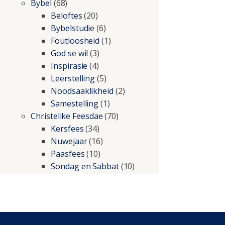
Bybel
(68)
Beloftes
(20)
Bybelstudie
(6)
Foutloosheid
(1)
God se wil
(3)
Inspirasie
(4)
Leerstelling
(5)
Noodsaaklikheid
(2)
Samestelling
(1)
Christelike Feesdae
(70)
Kersfees
(34)
Nuwejaar
(16)
Paasfees
(10)
Sondag en Sabbat
(10)
Christelike lewe
(197)
Beproewings en siekte
(51)
Besluitneming
(6)