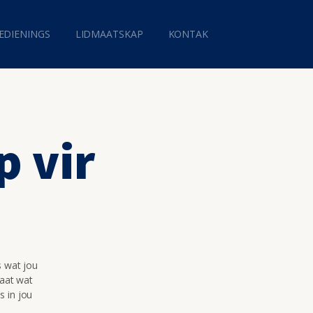
EDIENINGS
LIDMAATSKAP
KONTAK
p vir
s wat jou
maat wat
s in jou