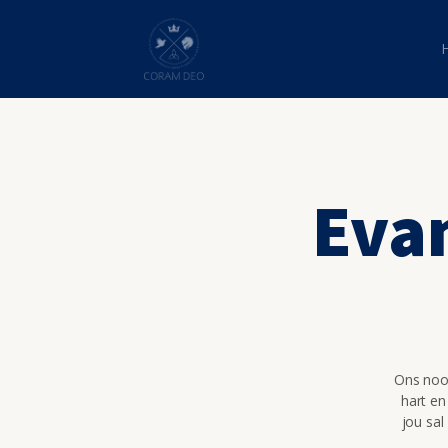
Evan
Ons nooi
hart en
jou sal