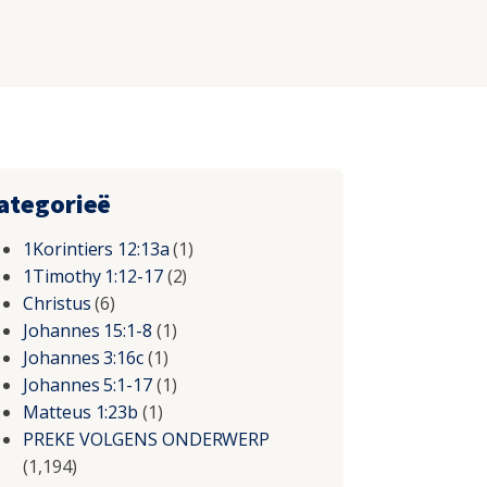
ategorieë
1Korintiers 12:13a
(1)
1Timothy 1:12-17
(2)
Christus
(6)
Johannes 15:1-8
(1)
Johannes 3:16c
(1)
Johannes 5:1-17
(1)
Matteus 1:23b
(1)
PREKE VOLGENS ONDERWERP
(1,194)