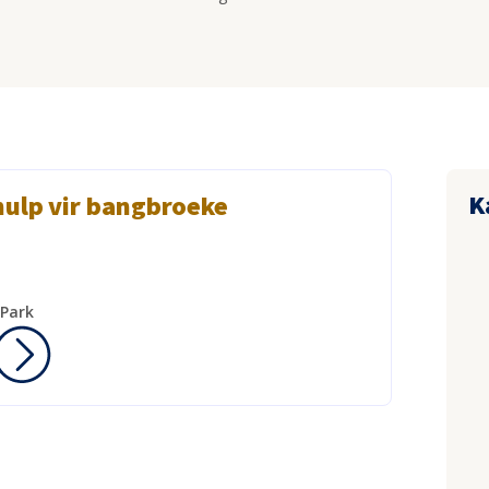
K
hulp vir bangbroeke
 Park