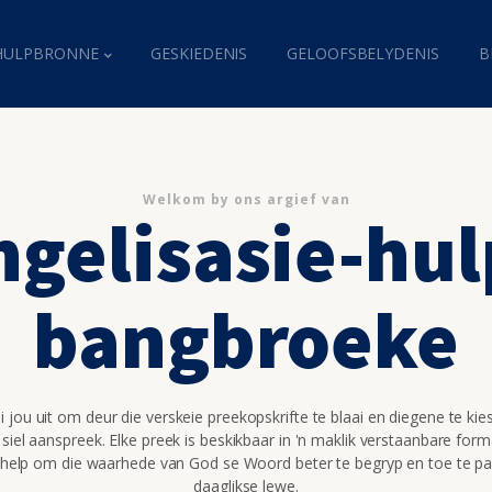
HULPBRONNE
GESKIEDENIS
GELOOFSBELYDENIS
B
Welkom by ons argief van
gelisasie-hul
bangbroeke
 jou uit om deur die verskeie preekopskrifte te blaai en diegene te kie
 siel aanspreek. Elke preek is beskikbaar in 'n maklik verstaanbare for
 help om die waarhede van God se Woord beter te begryp en toe te pa
daaglikse lewe.