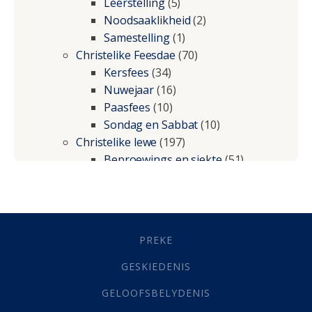
Leerstelling
(5)
Noodsaaklikheid
(2)
Samestelling
(1)
Christelike Feesdae
(70)
Kersfees
(34)
Nuwejaar
(16)
Paasfees
(10)
Sondag en Sabbat
(10)
Christelike lewe
(197)
Beproewings en siekte
(51)
Besluitneming
(6)
Dissipline
(10)
Geestelike Groei
(10)
Gehoorsaamheid
(6)
PREKE
Geld
(21)
Grys Areas
(4)
GESKIEDENIS
Hofsake
(2)
GELOOFSBELYDENIS
Lewensdoel
(3)