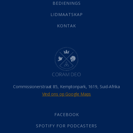
Selfondersoek
(1)
BEDIENINGS
Vervolging
(19)
LIDMAATSKAP
Werk
(22)
Eindtyd
(142)
KONTAK
Belonings
(4)
Dood
(26)
Hel
(21)
Hemel
(31)
Israel
(14)
Millennium
(1)
Oordeelsdag
(19)
Verheerlikte liggaam
(3)
Commissionerstraat 85, Kemptonpark, 1619, Suid-Afrika
Wederkoms
(27)
Vind ons op Google Maps
Gebed
(87)
Dankbaarheid
(5)
Die Onse Vader
(12)
FACEBOOK
Vas
(2)
SPOTIFY FOR PODCASTERS
God
(392)