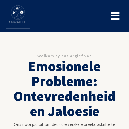
Welkom by ons argief van
Emosionele
Probleme:
Ontevredenheid
en Jaloesie
Ons nooi jou uit om deur die verskeie preekopskrifte te