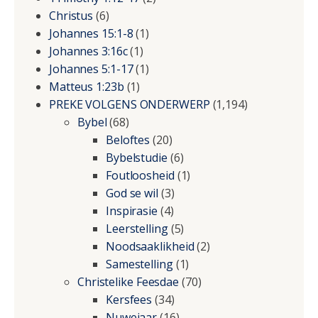
Christus
(6)
Johannes 15:1-8
(1)
Johannes 3:16c
(1)
Johannes 5:1-17
(1)
Matteus 1:23b
(1)
PREKE VOLGENS ONDERWERP
(1,194)
Bybel
(68)
Beloftes
(20)
Bybelstudie
(6)
Foutloosheid
(1)
God se wil
(3)
Inspirasie
(4)
Leerstelling
(5)
Noodsaaklikheid
(2)
Samestelling
(1)
Christelike Feesdae
(70)
Kersfees
(34)
Nuwejaar
(16)