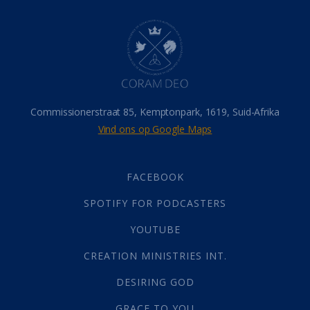
Dood
(26)
Hel
(21)
Hemel
(31)
Israel
(14)
Millennium
(1)
Oordeelsdag
(19)
Verheerlikte liggaam
(3)
Commissionerstraat 85, Kemptonpark, 1619, Suid-Afrika
Wederkoms
(27)
Vind ons op Google Maps
Gebed
(87)
Dankbaarheid
(5)
Die Onse Vader
(12)
FACEBOOK
Vas
(2)
SPOTIFY FOR PODCASTERS
God
(392)
Afgode
(23)
YOUTUBE
Tien Plae
(5)
CREATION MINISTRIES INT.
Almag
(1)
Alomteenwoordig
(4)
DESIRING GOD
Liefde
(1)
GRACE TO YOU