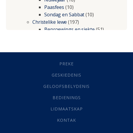
Paasfees
(10)
Sondag en Sabbat
(10)
Christelike lewe
(197)
Beproewings en siekte
(51)
Besluitneming
(6)
Dissipline
(10)
Geestelike Groei
(10)
Gehoorsaamheid
(6)
PREKE
Geld
(21)
Grys Areas
(4)
GESKIEDENIS
Hofsake
(2)
GELOOFSBELYDENIS
Lewensdoel
(3)
Selfondersoek
(1)
BEDIENINGS
Vervolging
(19)
LIDMAATSKAP
Werk
(22)
Eindtyd
(142)
KONTAK
Belonings
(4)