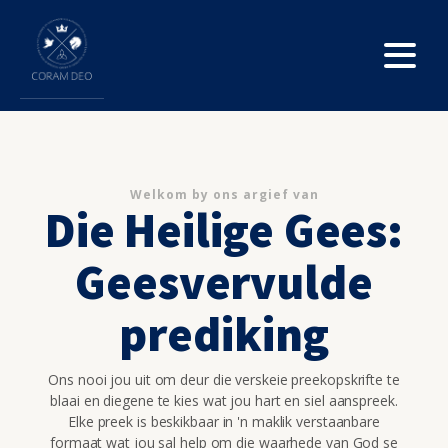
Welkom by ons argief van
Die Heilige Gees:
Geesvervulde
prediking
Ons nooi jou uit om deur die verskeie preekopskrifte te
blaai en diegene te kies wat jou hart en siel aanspreek.
Elke preek is beskikbaar in 'n maklik verstaanbare
formaat wat jou sal help om die waarhede van God se