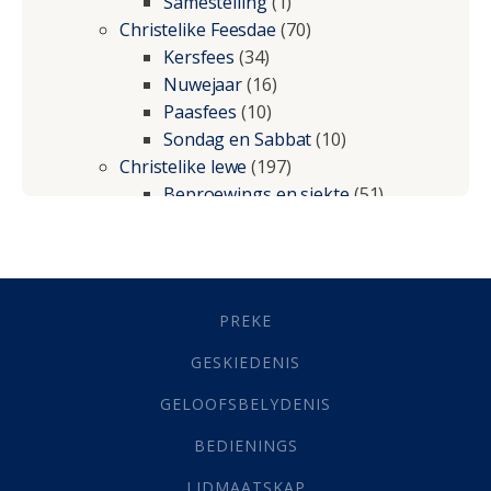
Samestelling
(1)
Christelike Feesdae
(70)
Kersfees
(34)
Nuwejaar
(16)
Paasfees
(10)
Sondag en Sabbat
(10)
Christelike lewe
(197)
Beproewings en siekte
(51)
Besluitneming
(6)
Dissipline
(10)
Geestelike Groei
(10)
Gehoorsaamheid
(6)
PREKE
Geld
(21)
Grys Areas
(4)
GESKIEDENIS
Hofsake
(2)
GELOOFSBELYDENIS
Lewensdoel
(3)
Selfondersoek
(1)
BEDIENINGS
Vervolging
(19)
LIDMAATSKAP