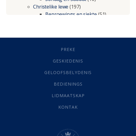
Christelike lewe
(197)
Beproewings en siekte
(51)
Besluitneming
(6)
Dissipline
(10)
Geestelike Groei
(10)
Gehoorsaamheid
(6)
PREKE
Geld
(21)
Grys Areas
(4)
GESKIEDENIS
Hofsake
(2)
GELOOFSBELYDENIS
Lewensdoel
(3)
Selfondersoek
(1)
BEDIENINGS
Vervolging
(19)
LIDMAATSKAP
Werk
(22)
Eindtyd
(142)
KONTAK
Belonings
(4)
Dood
(26)
Hel
(21)
Hemel
(31)