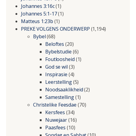
Johannes 3:16c
(1)
Johannes 5:1-17
(1)
Matteus 1:23b
(1)
PREKE VOLGENS ONDERWERP
(1,194)
Bybel
(68)
Beloftes
(20)
Bybelstudie
(6)
Foutloosheid
(1)
God se wil
(3)
Inspirasie
(4)
Leerstelling
(5)
Noodsaaklikheid
(2)
Samestelling
(1)
Christelike Feesdae
(70)
Kersfees
(34)
Nuwejaar
(16)
Paasfees
(10)
Sondag en Sabbat
(10)