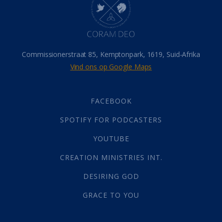
Israel
(14)
Millennium
(1)
Oordeelsdag
(19)
Verheerlikte liggaam
(3)
Commissionerstraat 85, Kemptonpark, 1619, Suid-Afrika
Wederkoms
(27)
Vind ons op Google Maps
Gebed
(87)
Dankbaarheid
(5)
Die Onse Vader
(12)
FACEBOOK
Vas
(2)
SPOTIFY FOR PODCASTERS
God
(392)
Afgode
(23)
YOUTUBE
Tien Plae
(5)
CREATION MINISTRIES INT.
Almag
(1)
Alomteenwoordig
(4)
DESIRING GOD
Liefde
(1)
GRACE TO YOU
Alwetendheid
(1)
Christus
(202)