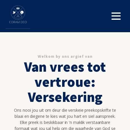
Welkom by ons argief van
Van vrees tot
vertroue:
Versekering
Ons nooi jou uit om deur die verskeie preekopskrifte te
blaai en diegene te kies wat jou hart en siel aanspreek.
Elke preek is beskikbaar in 'n maklik verstaanbare
formaat wat jou sal help om die waarhede van God se