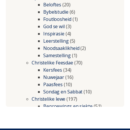
Beloftes
(20)
Bybelstudie
(6)
Foutloosheid
(1)
God se wil
(3)
Inspirasie
(4)
Leerstelling
(5)
Noodsaaklikheid
(2)
Samestelling
(1)
Christelike Feesdae
(70)
Kersfees
(34)
Nuwejaar
(16)
Paasfees
(10)
Sondag en Sabbat
(10)
Christelike lewe
(197)
Beproewings en siekte
(51)
Besluitneming
(6)
Dissipline
(10)
Geestelike Groei
(10)