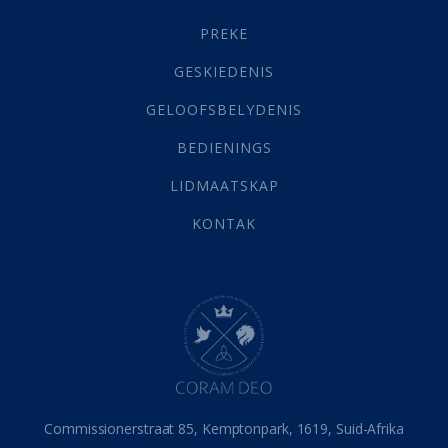
Gehoorsaamheid
(6)
PREKE
Geld
(21)
Grys Areas
(4)
GESKIEDENIS
Hofsake
(2)
GELOOFSBELYDENIS
Lewensdoel
(3)
Selfondersoek
(1)
BEDIENINGS
Vervolging
(19)
LIDMAATSKAP
Werk
(22)
Eindtyd
(142)
KONTAK
Belonings
(4)
Dood
(26)
Hel
(21)
Hemel
(31)
Israel
(14)
Millennium
(1)
Oordeelsdag
(19)
Verheerlikte liggaam
(3)
Commissionerstraat 85, Kemptonpark, 1619, Suid-Afrika
Wederkoms
(27)