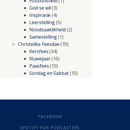
Foutloosheid
(1)
God se wil
(3)
Inspirasie
(4)
Leerstelling
(5)
Noodsaaklikheid
(2)
Samestelling
(1)
Christelike Feesdae
(70)
Kersfees
(34)
Nuwejaar
(16)
Paasfees
(10)
Sondag en Sabbat
(10)
Christelike lewe
(197)
Beproewings en siekte
(51)
Besluitneming
(6)
Dissipline
(10)
Geestelike Groei
(10)
FACEBOOK
Gehoorsaamheid
(6)
SPOTIFY FOR PODCASTERS