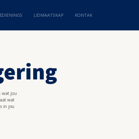
EDIENINGS
LIDMAATSKAP
KONTAK
gering
s wat jou
maat wat
s in jou