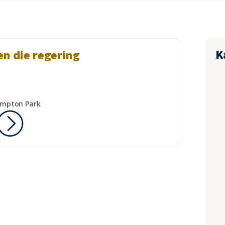
K
en die regering
empton Park