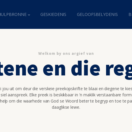
HULPBRONNE
GESKIEDENIS
GELOOFSBELYDENIS
B
Welkom by ons argief van
tene en die re
 jou uit om deur die verskeie preekopskrifte te blaai en diegene te kie
 siel aanspreek. Elke preek is beskikbaar in 'n maklik verstaanbare for
 help om die waarhede van God se Woord beter te begryp en toe te pa
daaglikse lewe.