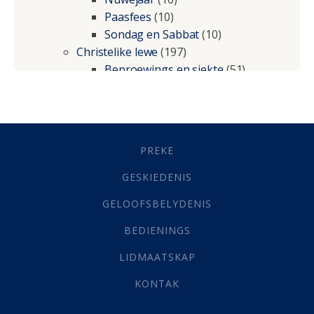
Paasfees
(10)
Sondag en Sabbat
(10)
Christelike lewe
(197)
Beproewings en siekte
(51)
Besluitneming
(6)
Dissipline
(10)
Geestelike Groei
(10)
Gehoorsaamheid
(6)
PREKE
Geld
(21)
Grys Areas
(4)
GESKIEDENIS
Hofsake
(2)
GELOOFSBELYDENIS
Lewensdoel
(3)
Selfondersoek
(1)
BEDIENINGS
Vervolging
(19)
LIDMAATSKAP
Werk
(22)
Eindtyd
(142)
KONTAK
Belonings
(4)