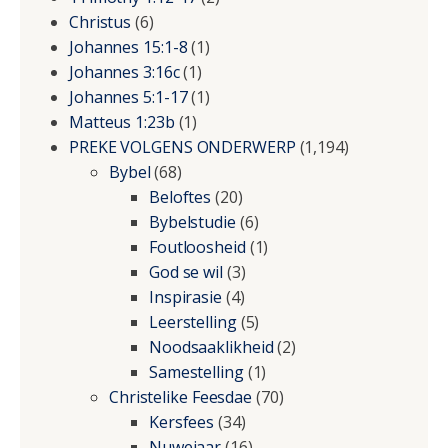
Christus
(6)
Johannes 15:1-8
(1)
Johannes 3:16c
(1)
Johannes 5:1-17
(1)
Matteus 1:23b
(1)
PREKE VOLGENS ONDERWERP
(1,194)
Bybel
(68)
Beloftes
(20)
Bybelstudie
(6)
Foutloosheid
(1)
God se wil
(3)
Inspirasie
(4)
Leerstelling
(5)
Noodsaaklikheid
(2)
Samestelling
(1)
Christelike Feesdae
(70)
Kersfees
(34)
Nuwejaar
(16)