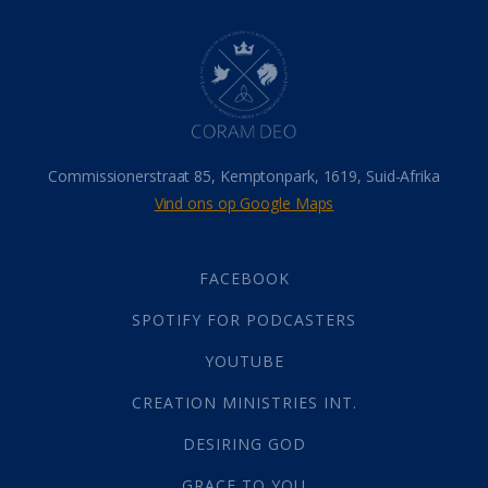
Dood
(26)
Hel
(21)
Hemel
(31)
Israel
(14)
Millennium
(1)
Oordeelsdag
(19)
Verheerlikte liggaam
(3)
Commissionerstraat 85, Kemptonpark, 1619, Suid-Afrika
Wederkoms
(27)
Vind ons op Google Maps
Gebed
(87)
Dankbaarheid
(5)
Die Onse Vader
(12)
FACEBOOK
Vas
(2)
SPOTIFY FOR PODCASTERS
God
(392)
Afgode
(23)
YOUTUBE
Tien Plae
(5)
CREATION MINISTRIES INT.
Almag
(1)
Alomteenwoordig
(4)
DESIRING GOD
Liefde
(1)
GRACE TO YOU