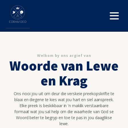
Welkom by ons argief van
Woorde van Lewe
en Krag
Ons nooi jou uit om deur die verskeie preekopskrifte te
blaai en diegene te kies wat jou hart en siel aanspreek.
Elke preek is beskikbaar in 'n maklik verstaanbare
formaat wat jou sal help om die waarhede van God se
Woord beter te begryp en toe te pas in jou daaglikse
lewe.