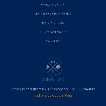
Grys Areas
(4)
GESKIEDENIS
Hofsake
(2)
GELOOFSBELYDENIS
Lewensdoel
(3)
Selfondersoek
(1)
BEDIENINGS
Vervolging
(19)
LIDMAATSKAP
Werk
(22)
Eindtyd
(142)
KONTAK
Belonings
(4)
Dood
(26)
Hel
(21)
Hemel
(31)
Israel
(14)
Millennium
(1)
Oordeelsdag
(19)
Verheerlikte liggaam
(3)
Commissionerstraat 85, Kemptonpark, 1619, Suid-Afrika
Wederkoms
(27)
Vind ons op Google Maps
Gebed
(87)
Dankbaarheid
(5)