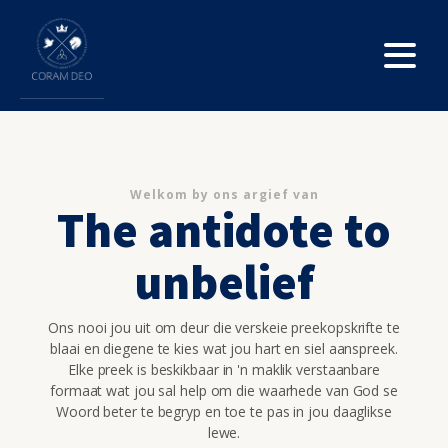
Welkom by ons argief van
The antidote to
unbelief
Ons nooi jou uit om deur die verskeie preekopskrifte te
blaai en diegene te kies wat jou hart en siel aanspreek.
Elke preek is beskikbaar in 'n maklik verstaanbare
formaat wat jou sal help om die waarhede van God se
Woord beter te begryp en toe te pas in jou daaglikse
lewe.