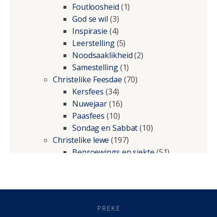
Foutloosheid
(1)
God se wil
(3)
Inspirasie
(4)
Leerstelling
(5)
Noodsaaklikheid
(2)
Samestelling
(1)
Christelike Feesdae
(70)
Kersfees
(34)
Nuwejaar
(16)
Paasfees
(10)
Sondag en Sabbat
(10)
Christelike lewe
(197)
Beproewings en siekte
(51)
Besluitneming
(6)
Dissipline
(10)
Geestelike Groei
(10)
Gehoorsaamheid
(6)
PREKE
Geld
(21)