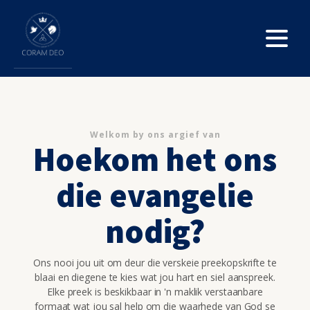
Welkom by ons argief van
Hoekom het ons
die evangelie
nodig?
Ons nooi jou uit om deur die verskeie preekopskrifte te
blaai en diegene te kies wat jou hart en siel aanspreek.
Elke preek is beskikbaar in 'n maklik verstaanbare
formaat wat jou sal help om die waarhede van God se