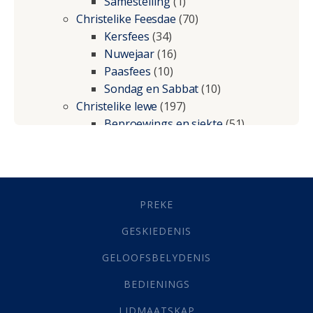
Samestelling
(1)
Christelike Feesdae
(70)
Kersfees
(34)
Nuwejaar
(16)
Paasfees
(10)
Sondag en Sabbat
(10)
Christelike lewe
(197)
Beproewings en siekte
(51)
Besluitneming
(6)
Dissipline
(10)
Geestelike Groei
(10)
Gehoorsaamheid
(6)
PREKE
Geld
(21)
Grys Areas
(4)
GESKIEDENIS
Hofsake
(2)
GELOOFSBELYDENIS
Lewensdoel
(3)
Selfondersoek
(1)
BEDIENINGS
Vervolging
(19)
LIDMAATSKAP