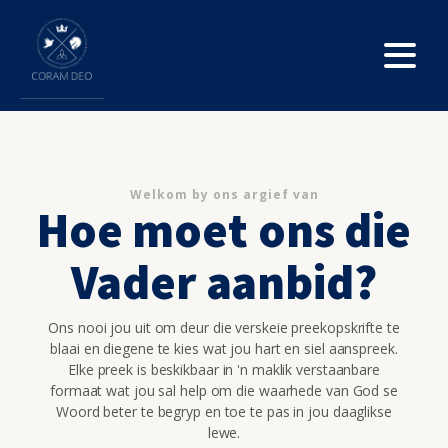
Welkom by ons argief van
Hoe moet ons die
Vader aanbid?
Ons nooi jou uit om deur die verskeie preekopskrifte te
blaai en diegene te kies wat jou hart en siel aanspreek.
Elke preek is beskikbaar in 'n maklik verstaanbare
formaat wat jou sal help om die waarhede van God se
Woord beter te begryp en toe te pas in jou daaglikse
lewe.