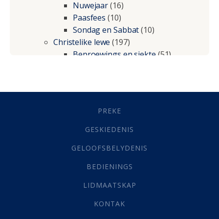
Nuwejaar
(16)
Paasfees
(10)
Sondag en Sabbat
(10)
Christelike lewe
(197)
Beproewings en siekte
(51)
Besluitneming
(6)
Dissipline
(10)
Geestelike Groei
(10)
Gehoorsaamheid
(6)
PREKE
Geld
(21)
Grys Areas
(4)
GESKIEDENIS
Hofsake
(2)
GELOOFSBELYDENIS
Lewensdoel
(3)
Selfondersoek
(1)
BEDIENINGS
Vervolging
(19)
LIDMAATSKAP
Werk
(22)
Eindtyd
(142)
KONTAK
Belonings
(4)