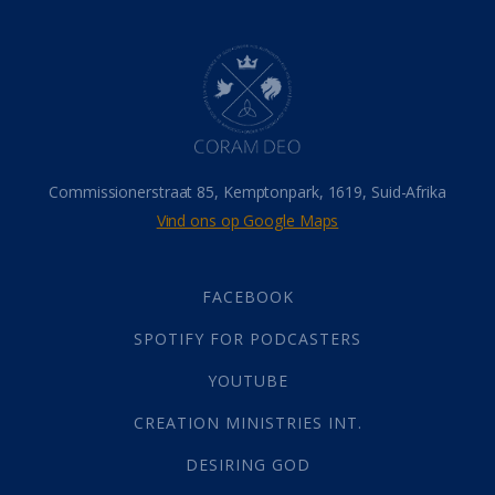
Dood
(26)
Hel
(21)
Hemel
(31)
Israel
(14)
Millennium
(1)
Oordeelsdag
(19)
Verheerlikte liggaam
(3)
Commissionerstraat 85, Kemptonpark, 1619, Suid-Afrika
Wederkoms
(27)
Vind ons op Google Maps
Gebed
(87)
Dankbaarheid
(5)
Die Onse Vader
(12)
FACEBOOK
Vas
(2)
SPOTIFY FOR PODCASTERS
God
(392)
Afgode
(23)
YOUTUBE
Tien Plae
(5)
CREATION MINISTRIES INT.
Almag
(1)
Alomteenwoordig
(4)
DESIRING GOD
Liefde
(1)