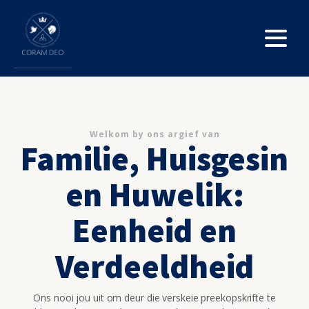
Welkom by ons argief van
Familie, Huisgesin
en Huwelik:
Eenheid en
Verdeeldheid
Ons nooi jou uit om deur die verskeie preekopskrifte te