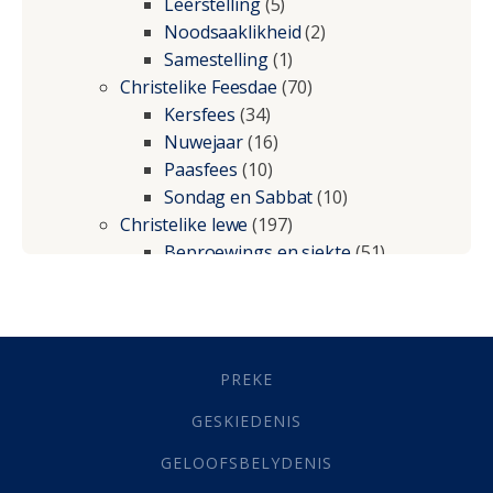
Leerstelling
(5)
Noodsaaklikheid
(2)
Samestelling
(1)
Christelike Feesdae
(70)
Kersfees
(34)
Nuwejaar
(16)
Paasfees
(10)
Sondag en Sabbat
(10)
Christelike lewe
(197)
Beproewings en siekte
(51)
Besluitneming
(6)
Dissipline
(10)
Geestelike Groei
(10)
Gehoorsaamheid
(6)
PREKE
Geld
(21)
Grys Areas
(4)
GESKIEDENIS
Hofsake
(2)
GELOOFSBELYDENIS
Lewensdoel
(3)