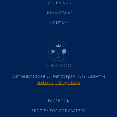
Selfondersoek
(1)
BEDIENINGS
Vervolging
(19)
LIDMAATSKAP
Werk
(22)
Eindtyd
(142)
KONTAK
Belonings
(4)
Dood
(26)
Hel
(21)
Hemel
(31)
Israel
(14)
Millennium
(1)
Oordeelsdag
(19)
Verheerlikte liggaam
(3)
Commissionerstraat 85, Kemptonpark, 1619, Suid-Afrika
Wederkoms
(27)
Vind ons op Google Maps
Gebed
(87)
Dankbaarheid
(5)
Die Onse Vader
(12)
FACEBOOK
Vas
(2)
SPOTIFY FOR PODCASTERS
God
(392)