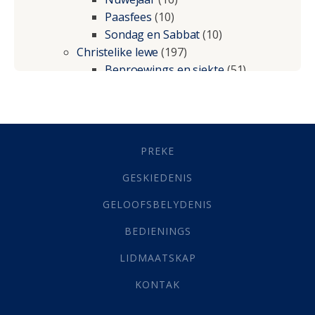
Paasfees
(10)
Sondag en Sabbat
(10)
Christelike lewe
(197)
Beproewings en siekte
(51)
Besluitneming
(6)
Dissipline
(10)
Geestelike Groei
(10)
Gehoorsaamheid
(6)
PREKE
Geld
(21)
Grys Areas
(4)
GESKIEDENIS
Hofsake
(2)
GELOOFSBELYDENIS
Lewensdoel
(3)
Selfondersoek
(1)
BEDIENINGS
Vervolging
(19)
LIDMAATSKAP
Werk
(22)
Eindtyd
(142)
KONTAK
Belonings
(4)