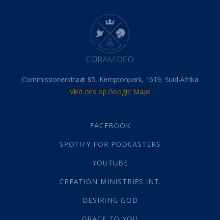
Dood
(26)
Hel
(21)
Hemel
(31)
Israel
(14)
Millennium
(1)
Oordeelsdag
(19)
Verheerlikte liggaam
(3)
Commissionerstraat 85, Kemptonpark, 1619, Suid-Afrika
Wederkoms
(27)
Vind ons op Google Maps
Gebed
(87)
Dankbaarheid
(5)
Die Onse Vader
(12)
FACEBOOK
Vas
(2)
SPOTIFY FOR PODCASTERS
God
(392)
Afgode
(23)
YOUTUBE
Tien Plae
(5)
CREATION MINISTRIES INT.
Almag
(1)
Alomteenwoordig
(4)
DESIRING GOD
Liefde
(1)
GRACE TO YOU