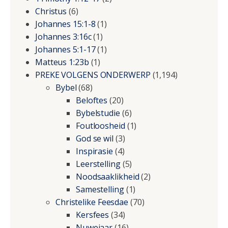
Christus
(6)
Johannes 15:1-8
(1)
Johannes 3:16c
(1)
Johannes 5:1-17
(1)
Matteus 1:23b
(1)
PREKE VOLGENS ONDERWERP
(1,194)
Bybel
(68)
Beloftes
(20)
Bybelstudie
(6)
Foutloosheid
(1)
God se wil
(3)
Inspirasie
(4)
Leerstelling
(5)
Noodsaaklikheid
(2)
Samestelling
(1)
Christelike Feesdae
(70)
Kersfees
(34)
Nuwejaar
(16)