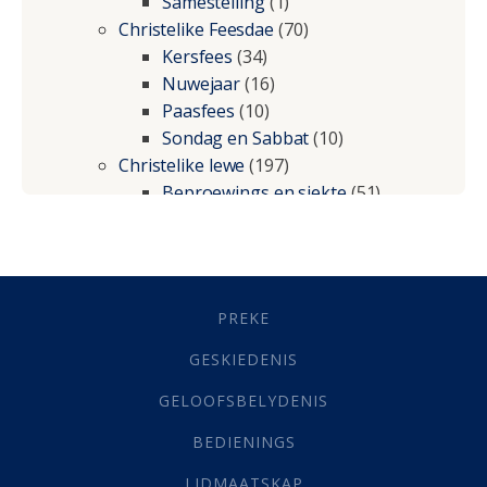
Samestelling
(1)
Christelike Feesdae
(70)
Kersfees
(34)
Nuwejaar
(16)
Paasfees
(10)
Sondag en Sabbat
(10)
Christelike lewe
(197)
Beproewings en siekte
(51)
Besluitneming
(6)
Dissipline
(10)
Geestelike Groei
(10)
Gehoorsaamheid
(6)
PREKE
Geld
(21)
Grys Areas
(4)
GESKIEDENIS
Hofsake
(2)
GELOOFSBELYDENIS
Lewensdoel
(3)
Selfondersoek
(1)
BEDIENINGS
Vervolging
(19)
LIDMAATSKAP