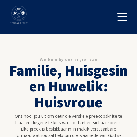
Welkom by ons argief van
Familie, Huisgesin
en Huwelik:
Huisvroue
Ons nooi jou uit om deur die verskeie preekopskrifte te
blaai en diegene te kies wat jou hart en siel aanspreek.
Elke preek is beskikbaar in 'n maklik verstaanbare
formaat wat jou sal help om die waarhede van God se