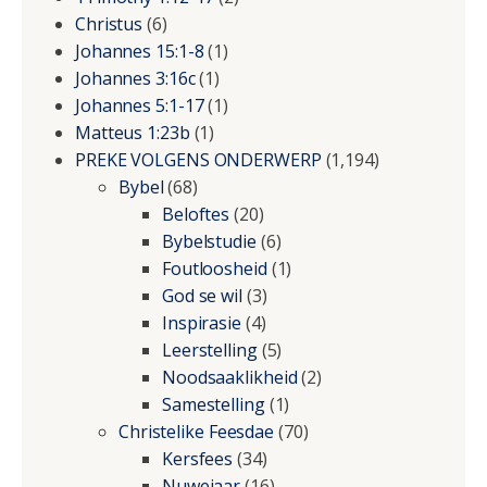
Christus
(6)
Johannes 15:1-8
(1)
Johannes 3:16c
(1)
Johannes 5:1-17
(1)
Matteus 1:23b
(1)
PREKE VOLGENS ONDERWERP
(1,194)
Bybel
(68)
Beloftes
(20)
Bybelstudie
(6)
Foutloosheid
(1)
God se wil
(3)
Inspirasie
(4)
Leerstelling
(5)
Noodsaaklikheid
(2)
Samestelling
(1)
Christelike Feesdae
(70)
Kersfees
(34)
Nuwejaar
(16)