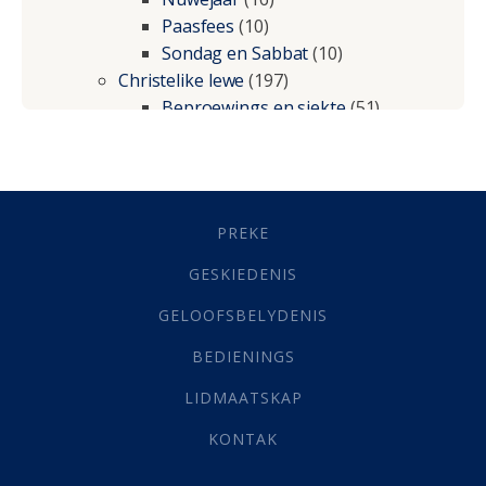
Paasfees
(10)
Sondag en Sabbat
(10)
Christelike lewe
(197)
Beproewings en siekte
(51)
Besluitneming
(6)
Dissipline
(10)
Geestelike Groei
(10)
Gehoorsaamheid
(6)
PREKE
Geld
(21)
Grys Areas
(4)
GESKIEDENIS
Hofsake
(2)
GELOOFSBELYDENIS
Lewensdoel
(3)
Selfondersoek
(1)
BEDIENINGS
Vervolging
(19)
LIDMAATSKAP
Werk
(22)
Eindtyd
(142)
KONTAK
Belonings
(4)