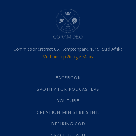
Dood
(26)
Hel
(21)
Hemel
(31)
Israel
(14)
Millennium
(1)
Oordeelsdag
(19)
Verheerlikte liggaam
(3)
Commissionerstraat 85, Kemptonpark, 1619, Suid-Afrika
Wederkoms
(27)
Vind ons op Google Maps
Gebed
(87)
Dankbaarheid
(5)
Die Onse Vader
(12)
FACEBOOK
Vas
(2)
SPOTIFY FOR PODCASTERS
God
(392)
Afgode
(23)
YOUTUBE
Tien Plae
(5)
CREATION MINISTRIES INT.
Almag
(1)
Alomteenwoordig
(4)
DESIRING GOD
Liefde
(1)
GRACE TO YOU