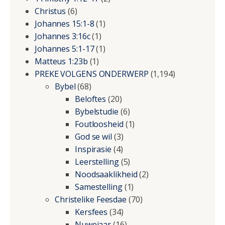
Christus
(6)
Johannes 15:1-8
(1)
Johannes 3:16c
(1)
Johannes 5:1-17
(1)
Matteus 1:23b
(1)
PREKE VOLGENS ONDERWERP
(1,194)
Bybel
(68)
Beloftes
(20)
Bybelstudie
(6)
Foutloosheid
(1)
God se wil
(3)
Inspirasie
(4)
Leerstelling
(5)
Noodsaaklikheid
(2)
Samestelling
(1)
Christelike Feesdae
(70)
Kersfees
(34)
Nuwejaar
(16)