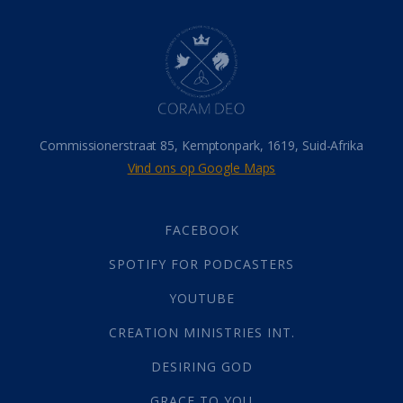
Dood
(26)
Hel
(21)
Hemel
(31)
Israel
(14)
Millennium
(1)
Oordeelsdag
(19)
Verheerlikte liggaam
(3)
Commissionerstraat 85, Kemptonpark, 1619, Suid-Afrika
Wederkoms
(27)
Vind ons op Google Maps
Gebed
(87)
Dankbaarheid
(5)
Die Onse Vader
(12)
FACEBOOK
Vas
(2)
SPOTIFY FOR PODCASTERS
God
(392)
Afgode
(23)
YOUTUBE
Tien Plae
(5)
CREATION MINISTRIES INT.
Almag
(1)
Alomteenwoordig
(4)
DESIRING GOD
Liefde
(1)
GRACE TO YOU