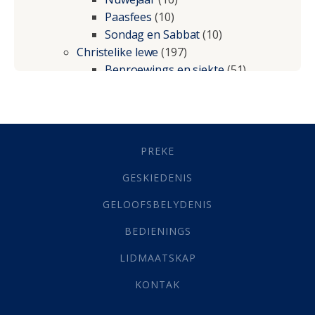
Paasfees
(10)
Sondag en Sabbat
(10)
Christelike lewe
(197)
Beproewings en siekte
(51)
Besluitneming
(6)
Dissipline
(10)
Geestelike Groei
(10)
Gehoorsaamheid
(6)
PREKE
Geld
(21)
Grys Areas
(4)
GESKIEDENIS
Hofsake
(2)
GELOOFSBELYDENIS
Lewensdoel
(3)
Selfondersoek
(1)
BEDIENINGS
Vervolging
(19)
LIDMAATSKAP
Werk
(22)
Eindtyd
(142)
KONTAK
Belonings
(4)