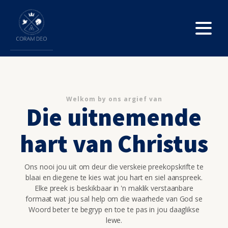
Welkom by ons argief van
Die uitnemende
hart van Christus
Ons nooi jou uit om deur die verskeie preekopskrifte te
blaai en diegene te kies wat jou hart en siel aanspreek.
Elke preek is beskikbaar in 'n maklik verstaanbare
formaat wat jou sal help om die waarhede van God se
Woord beter te begryp en toe te pas in jou daaglikse
lewe.