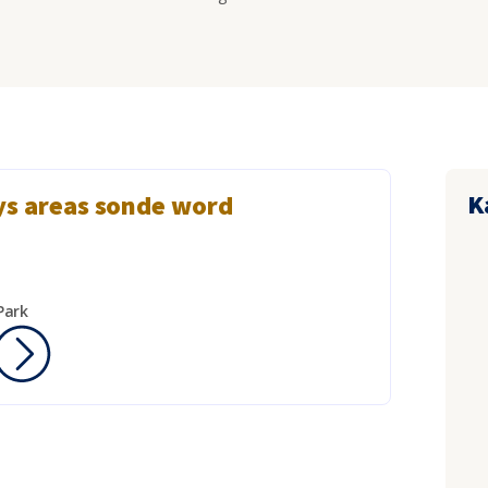
K
ys areas sonde word
Park