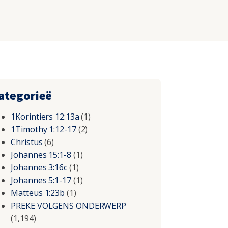
ategorieë
1Korintiers 12:13a
(1)
1Timothy 1:12-17
(2)
Christus
(6)
Johannes 15:1-8
(1)
Johannes 3:16c
(1)
Johannes 5:1-17
(1)
Matteus 1:23b
(1)
PREKE VOLGENS ONDERWERP
(1,194)