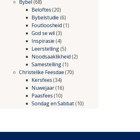
Bybel
(68)
Beloftes
(20)
Bybelstudie
(6)
Foutloosheid
(1)
God se wil
(3)
Inspirasie
(4)
Leerstelling
(5)
Noodsaaklikheid
(2)
Samestelling
(1)
Christelike Feesdae
(70)
Kersfees
(34)
Nuwejaar
(16)
Paasfees
(10)
Sondag en Sabbat
(10)
Christelike lewe
(197)
Beproewings en siekte
(51)
Besluitneming
(6)