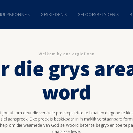
HULPBRONNE
GESKIEDENIS
GELOOFSBELYDENIS
B
Welkom by ons argief van
 die grys are
word
 jou uit om deur die verskeie preekopskrifte te blaai en diegene te kie
 siel aanspreek. Elke preek is beskikbaar in 'n maklik verstaanbare for
 help om die waarhede van God se Woord beter te begryp en toe te pa
daaglikse lewe.