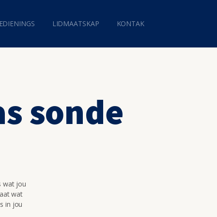
EDIENINGS
LIDMAATSKAP
KONTAK
as sonde
s wat jou
maat wat
s in jou