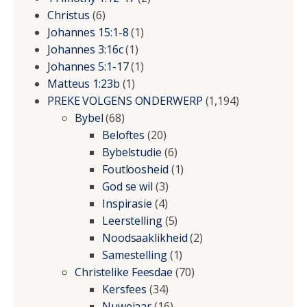
Christus
(6)
Johannes 15:1-8
(1)
Johannes 3:16c
(1)
Johannes 5:1-17
(1)
Matteus 1:23b
(1)
PREKE VOLGENS ONDERWERP
(1,194)
Bybel
(68)
Beloftes
(20)
Bybelstudie
(6)
Foutloosheid
(1)
God se wil
(3)
Inspirasie
(4)
Leerstelling
(5)
Noodsaaklikheid
(2)
Samestelling
(1)
Christelike Feesdae
(70)
Kersfees
(34)
Nuwejaar
(16)