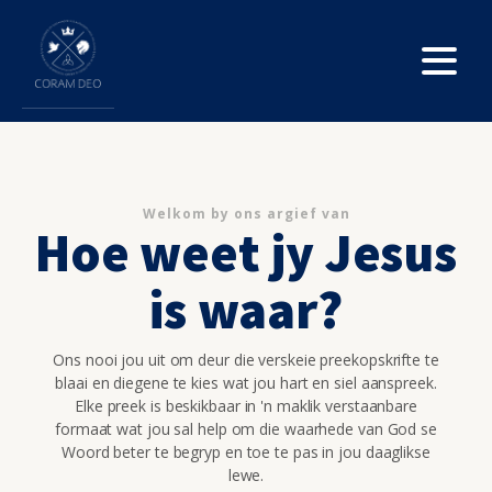
Welkom by ons argief van
Hoe weet jy Jesus
is waar?
Ons nooi jou uit om deur die verskeie preekopskrifte te
blaai en diegene te kies wat jou hart en siel aanspreek.
Elke preek is beskikbaar in 'n maklik verstaanbare
formaat wat jou sal help om die waarhede van God se
Woord beter te begryp en toe te pas in jou daaglikse
lewe.