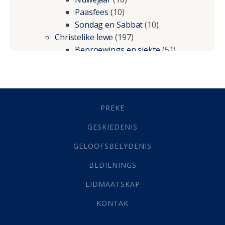
Paasfees
(10)
Sondag en Sabbat
(10)
Christelike lewe
(197)
Beproewings en siekte
(51)
Besluitneming
(6)
Dissipline
(10)
Geestelike Groei
(10)
Gehoorsaamheid
(6)
PREKE
Geld
(21)
Grys Areas
(4)
GESKIEDENIS
Hofsake
(2)
GELOOFSBELYDENIS
Lewensdoel
(3)
Selfondersoek
(1)
BEDIENINGS
Vervolging
(19)
LIDMAATSKAP
Werk
(22)
Eindtyd
(142)
KONTAK
Belonings
(4)