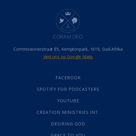
Dood
(26)
Hel
(21)
Hemel
(31)
Israel
(14)
Millennium
(1)
Oordeelsdag
(19)
Verheerlikte liggaam
(3)
Commissionerstraat 85, Kemptonpark, 1619, Suid-Afrika
Wederkoms
(27)
Vind ons op Google Maps
Gebed
(87)
Dankbaarheid
(5)
Die Onse Vader
(12)
FACEBOOK
Vas
(2)
SPOTIFY FOR PODCASTERS
God
(392)
Afgode
(23)
YOUTUBE
Tien Plae
(5)
CREATION MINISTRIES INT.
Almag
(1)
Alomteenwoordig
(4)
DESIRING GOD
Liefde
(1)
GRACE TO YOU