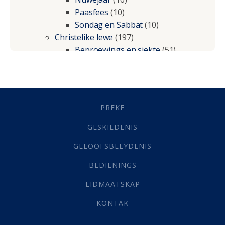
Paasfees
(10)
Sondag en Sabbat
(10)
Christelike lewe
(197)
Beproewings en siekte
(51)
Besluitneming
(6)
Dissipline
(10)
Geestelike Groei
(10)
Gehoorsaamheid
(6)
PREKE
Geld
(21)
Grys Areas
(4)
GESKIEDENIS
Hofsake
(2)
GELOOFSBELYDENIS
Lewensdoel
(3)
Selfondersoek
(1)
BEDIENINGS
Vervolging
(19)
LIDMAATSKAP
Werk
(22)
Eindtyd
(142)
KONTAK
Belonings
(4)