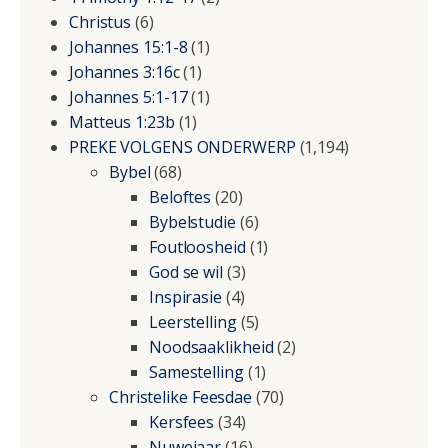
Christus
(6)
Johannes 15:1-8
(1)
Johannes 3:16c
(1)
Johannes 5:1-17
(1)
Matteus 1:23b
(1)
PREKE VOLGENS ONDERWERP
(1,194)
Bybel
(68)
Beloftes
(20)
Bybelstudie
(6)
Foutloosheid
(1)
God se wil
(3)
Inspirasie
(4)
Leerstelling
(5)
Noodsaaklikheid
(2)
Samestelling
(1)
Christelike Feesdae
(70)
Kersfees
(34)
Nuwejaar
(16)