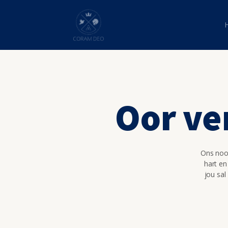
Oor ve
Ons nooi
hart en
jou sal