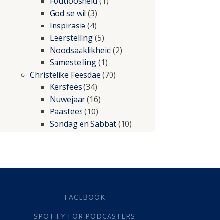
Foutloosheid
(1)
God se wil
(3)
Inspirasie
(4)
Leerstelling
(5)
Noodsaaklikheid
(2)
Samestelling
(1)
Christelike Feesdae
(70)
Kersfees
(34)
Nuwejaar
(16)
Paasfees
(10)
Sondag en Sabbat
(10)
Christelike lewe
(197)
Beproewings en siekte
(51)
Besluitneming
(6)
Dissipline
(10)
Geestelike Groei
(10)
FACEBOOK
Gehoorsaamheid
(6)
SPOTIFY FOR PODCASTERS