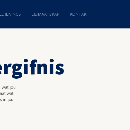
EDIENINGS
LIDMAATSKAP
KONTAK
rgifnis
s wat jou
maat wat
s in jou