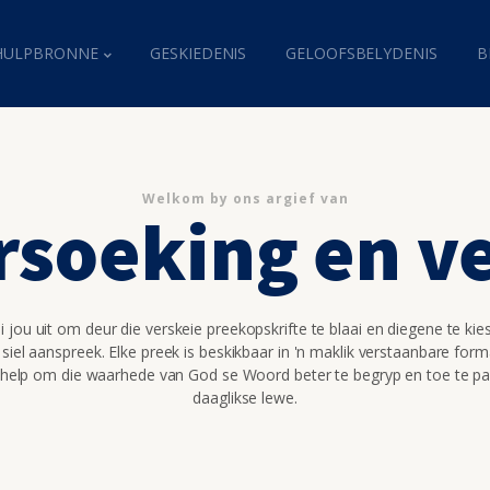
HULPBRONNE
GESKIEDENIS
GELOOFSBELYDENIS
B
Welkom by ons argief van
rsoeking en ve
 jou uit om deur die verskeie preekopskrifte te blaai en diegene te kie
 siel aanspreek. Elke preek is beskikbaar in 'n maklik verstaanbare for
 help om die waarhede van God se Woord beter te begryp en toe te pa
daaglikse lewe.