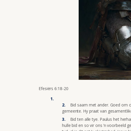
Efesiërs 6:18-20
Bid saam met ander. Goed om op 
gemeente. Hy praat van gesamentlike 
Bid ten alle tye. Paulus het herh
hulle bid en so vir ons ŉ voorbeeld g