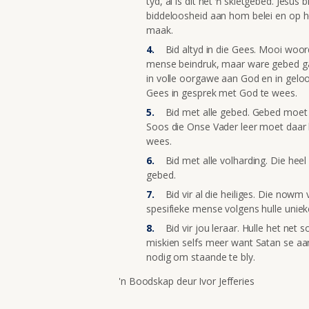
tyd, al is dit net ŉ skietgebed. Jesus
biddeloosheid aan hom belei en op 
maak.
Bid altyd in die Gees. Mooi woo
mense beindruk, maar ware gebed g
in volle oorgawe aan God en in geloof
Gees in gesprek met God te wees.
Bid met alle gebed. Gebed moet 
Soos die Onse Vader leer moet daar l
wees.
Bid met alle volharding. Die hee
gebed.
Bid vir al die heiliges. Die nowm
spesifieke mense volgens hulle uniek
Bid vir jou leraar. Hulle het ne
miskien selfs meer want Satan se aan
nodig om staande te bly.
'n Boodskap deur Ivor Jefferies