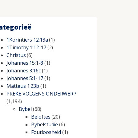
ategorieë
1Korintiers 12:13a
(1)
1Timothy 1:12-17
(2)
Christus
(6)
Johannes 15:1-8
(1)
Johannes 3:16c
(1)
Johannes 5:1-17
(1)
Matteus 1:23b
(1)
PREKE VOLGENS ONDERWERP
(1,194)
Bybel
(68)
Beloftes
(20)
Bybelstudie
(6)
Foutloosheid
(1)