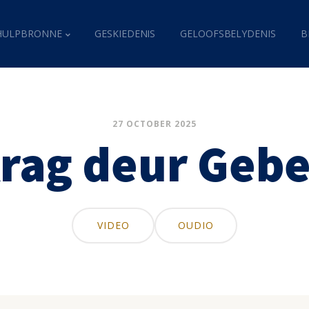
HULPBRONNE
GESKIEDENIS
GELOOFSBELYDENIS
B
27 OCTOBER 2025
rag deur Geb
VIDEO
OUDIO