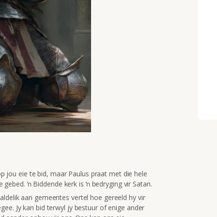
jou eie te bid, maar Paulus praat met die hele
gebed. ŉ Biddende kerk is ŉ bedryging vir Satan.
aaldelik aan gemeentes vertel hoe gereeld hy vir
egee. Jy kan bid terwyl jy bestuur of enige ander