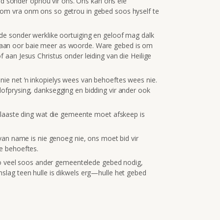
 bid sonder ophou vir ons. Ons kan ons eie
hom vra onm ons so getrou in gebed soos hyself te
rde sonder werklike oortuiging en geloof mag dalk
aan oor baie meer as woorde. Ware gebed is om
 aan Jesus Christus onder leiding van die Heilige
nie net ŉ inkopielys wees van behoeftes wees nie.
ofprysing, danksegging en bidding vir ander ook
l laaste ding wat die gemeente moet afskeep is
 van name is nie genoeg nie, ons moet bid vir
e behoeftes.
t so veel soos ander gemeentelede gebed nodig,
slag teen hulle is dikwels erg—hulle het gebed