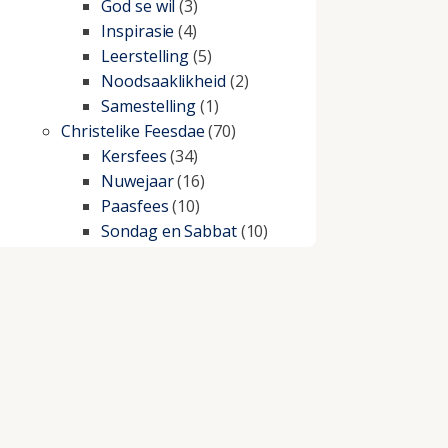
God se wil
(3)
Inspirasie
(4)
Leerstelling
(5)
Noodsaaklikheid
(2)
Samestelling
(1)
Christelike Feesdae
(70)
Kersfees
(34)
Nuwejaar
(16)
Paasfees
(10)
Sondag en Sabbat
(10)
Christelike lewe
(197)
Beproewings en siekte
(51)
Besluitneming
(6)
Dissipline
(10)
Geestelike Groei
(10)
Gehoorsaamheid
(6)
Geld
(21)