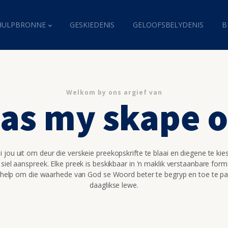
HULPBRONNE
GESKIEDENIS
GELOOFSBELYDENIS
B
Welkom by ons argief van
as my skape 
 jou uit om deur die verskeie preekopskrifte te blaai en diegene te kie
 siel aanspreek. Elke preek is beskikbaar in 'n maklik verstaanbare for
 help om die waarhede van God se Woord beter te begryp en toe te pa
daaglikse lewe.