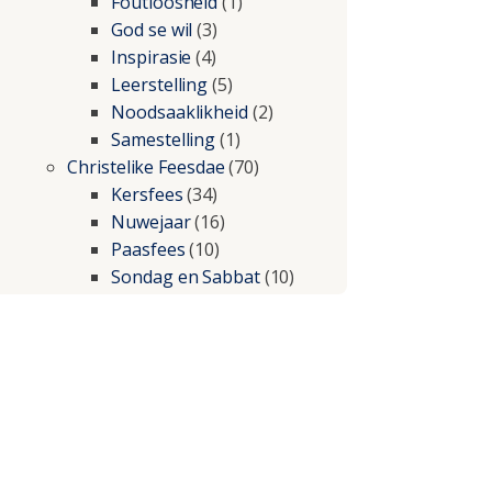
Foutloosheid
(1)
God se wil
(3)
Inspirasie
(4)
Leerstelling
(5)
Noodsaaklikheid
(2)
Samestelling
(1)
Christelike Feesdae
(70)
Kersfees
(34)
Nuwejaar
(16)
Paasfees
(10)
Sondag en Sabbat
(10)
Christelike lewe
(197)
Beproewings en siekte
(51)
Besluitneming
(6)
Dissipline
(10)
Geestelike Groei
(10)
Gehoorsaamheid
(6)