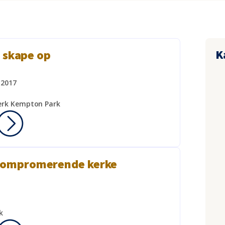
K
 skape op
 2017
erk Kempton Park
 kompromerende kerke
k