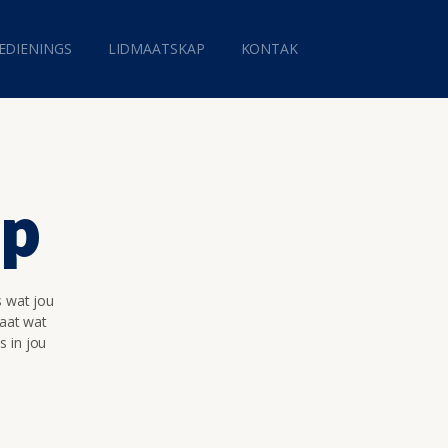
EDIENINGS
LIDMAATSKAP
KONTAK
op
s wat jou
maat wat
s in jou