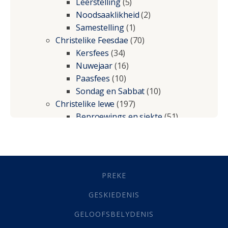
Leerstelling
(5)
Noodsaaklikheid
(2)
Samestelling
(1)
Christelike Feesdae
(70)
Kersfees
(34)
Nuwejaar
(16)
Paasfees
(10)
Sondag en Sabbat
(10)
Christelike lewe
(197)
Beproewings en siekte
(51)
Besluitneming
(6)
Dissipline
(10)
Geestelike Groei
(10)
Gehoorsaamheid
(6)
PREKE
Geld
(21)
Grys Areas
(4)
GESKIEDENIS
Hofsake
(2)
GELOOFSBELYDENIS
Lewensdoel
(3)