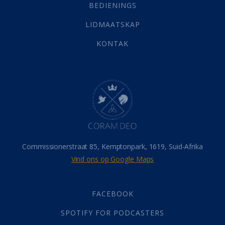
Selfondersoek
(1)
BEDIENINGS
Vervolging
(19)
LIDMAATSKAP
Werk
(22)
Eindtyd
(142)
KONTAK
Belonings
(4)
Dood
(26)
Hel
(21)
Hemel
(31)
Israel
(14)
Millennium
(1)
Oordeelsdag
(19)
Verheerlikte liggaam
(3)
Commissionerstraat 85, Kemptonpark, 1619, Suid-Afrika
Wederkoms
(27)
Vind ons op Google Maps
Gebed
(87)
Dankbaarheid
(5)
Die Onse Vader
(12)
FACEBOOK
Vas
(2)
SPOTIFY FOR PODCASTERS
God
(392)