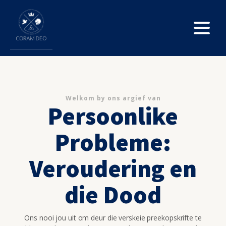
Welkom by ons argief van
Persoonlike
Probleme:
Veroudering en
die Dood
Ons nooi jou uit om deur die verskeie preekopskrifte te