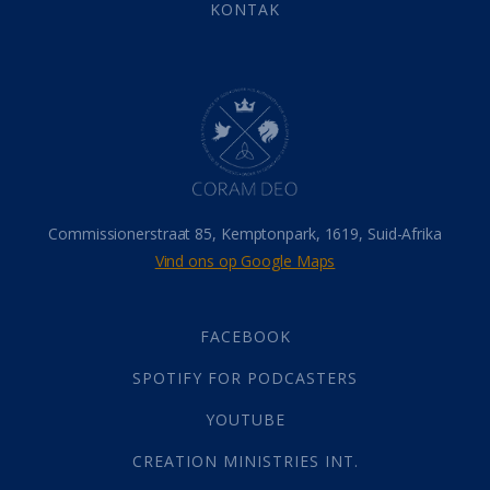
Eindtyd
(142)
KONTAK
Belonings
(4)
Dood
(26)
Hel
(21)
Hemel
(31)
Israel
(14)
Millennium
(1)
Oordeelsdag
(19)
Verheerlikte liggaam
(3)
Commissionerstraat 85, Kemptonpark, 1619, Suid-Afrika
Wederkoms
(27)
Vind ons op Google Maps
Gebed
(87)
Dankbaarheid
(5)
Die Onse Vader
(12)
FACEBOOK
Vas
(2)
SPOTIFY FOR PODCASTERS
God
(392)
Afgode
(23)
YOUTUBE
Tien Plae
(5)
CREATION MINISTRIES INT.
Almag
(1)