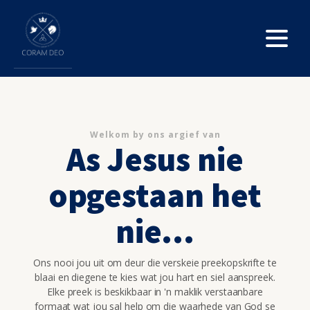
Welkom by ons argief van
As Jesus nie
opgestaan het
nie...
Ons nooi jou uit om deur die verskeie preekopskrifte te
blaai en diegene te kies wat jou hart en siel aanspreek.
Elke preek is beskikbaar in 'n maklik verstaanbare
formaat wat jou sal help om die waarhede van God se