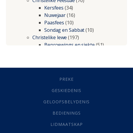
Christelike Feesdae
(70)
Kersfees
(34)
Nuwejaar
(16)
Paasfees
(10)
Sondag en Sabbat
(10)
Christelike lewe
(197)
Beproewings en siekte
(51)
Besluitneming
(6)
Dissipline
(10)
Geestelike Groei
(10)
Gehoorsaamheid
(6)
PREKE
Geld
(21)
Grys Areas
(4)
GESKIEDENIS
Hofsake
(2)
GELOOFSBELYDENIS
Lewensdoel
(3)
Selfondersoek
(1)
BEDIENINGS
Vervolging
(19)
LIDMAATSKAP
Werk
(22)