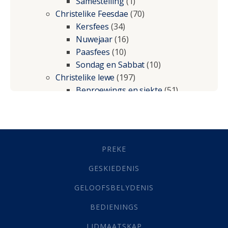
Samestelling
(1)
Christelike Feesdae
(70)
Kersfees
(34)
Nuwejaar
(16)
Paasfees
(10)
Sondag en Sabbat
(10)
Christelike lewe
(197)
Beproewings en siekte
(51)
Besluitneming
(6)
Dissipline
(10)
Geestelike Groei
(10)
Gehoorsaamheid
(6)
PREKE
Geld
(21)
Grys Areas
(4)
GESKIEDENIS
Hofsake
(2)
GELOOFSBELYDENIS
Lewensdoel
(3)
Selfondersoek
(1)
BEDIENINGS
Vervolging
(19)
LIDMAATSKAP