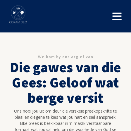
Welkom by ons argief van
Die gawes van die
Gees: Geloof wat
berge versit
Ons nooi jou uit om deur die verskeie preekopskrifte te
blaai en diegene te kies wat jou hart en siel aanspreek.
Elke preek is beskikbaar in 'n maklik verstaanbare
formaat wat jou sal help om die waarhede van God se