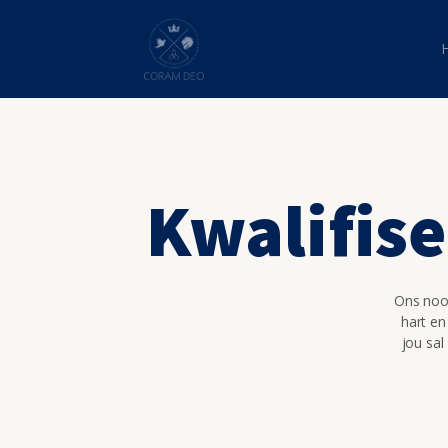
Kwalifise
Ons nooi
hart en
jou sal