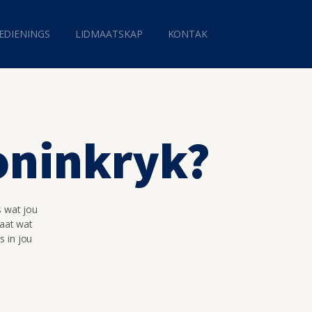
EDIENINGS
LIDMAATSKAP
KONTAK
Koninkryk?
s wat jou
maat wat
s in jou