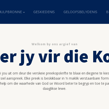
HULPBRONNE
GESKIEDENIS
GELOOFSBELYDENIS
B
Welkom by ons argief van
er jy vir die 
 jou uit om deur die verskeie preekopskrifte te blaai en diegene te kie
 siel aanspreek. Elke preek is beskikbaar in 'n maklik verstaanbare for
 help om die waarhede van God se Woord beter te begryp en toe te pa
daaglikse lewe.