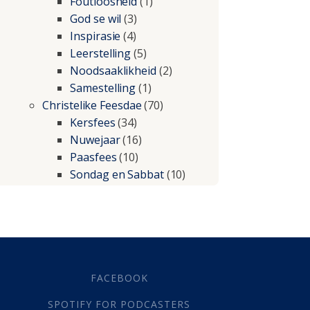
Foutloosheid
(1)
God se wil
(3)
Inspirasie
(4)
Leerstelling
(5)
Noodsaaklikheid
(2)
Samestelling
(1)
Christelike Feesdae
(70)
Kersfees
(34)
Nuwejaar
(16)
Paasfees
(10)
Sondag en Sabbat
(10)
Christelike lewe
(197)
Beproewings en siekte
(51)
Besluitneming
(6)
Dissipline
(10)
Geestelike Groei
(10)
FACEBOOK
Gehoorsaamheid
(6)
SPOTIFY FOR PODCASTERS