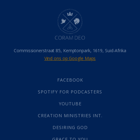
Dood
(26)
Hel
(21)
Hemel
(31)
Israel
(14)
Millennium
(1)
Oordeelsdag
(19)
Verheerlikte liggaam
(3)
Commissionerstraat 85, Kemptonpark, 1619, Suid-Afrika
Wederkoms
(27)
Vind ons op Google Maps
Gebed
(87)
Dankbaarheid
(5)
Die Onse Vader
(12)
FACEBOOK
Vas
(2)
SPOTIFY FOR PODCASTERS
God
(392)
Afgode
(23)
YOUTUBE
Tien Plae
(5)
CREATION MINISTRIES INT.
Almag
(1)
Alomteenwoordig
(4)
DESIRING GOD
Liefde
(1)
GRACE TO YOU