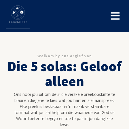
Welkom by ons argief van
Die 5 solas: Geloof
alleen
Ons nooi jou uit om deur die verskeie preekopskrifte te
blaai en diegene te kies wat jou hart en siel aanspreek.
Elke preek is beskikbaar in 'n maklik verstaanbare
formaat wat jou sal help om die waarhede van God se
Woord beter te begryp en toe te pas in jou daaglikse
lewe.