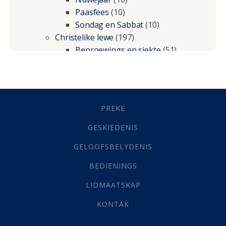
Paasfees
(10)
Sondag en Sabbat
(10)
Christelike lewe
(197)
Beproewings en siekte
(51)
Besluitneming
(6)
Dissipline
(10)
Geestelike Groei
(10)
Gehoorsaamheid
(6)
PREKE
Geld
(21)
Grys Areas
(4)
GESKIEDENIS
Hofsake
(2)
GELOOFSBELYDENIS
Lewensdoel
(3)
Selfondersoek
(1)
BEDIENINGS
Vervolging
(19)
LIDMAATSKAP
Werk
(22)
Eindtyd
(142)
KONTAK
Belonings
(4)