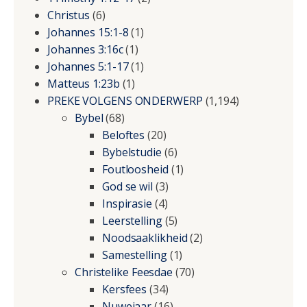
Christus
(6)
Johannes 15:1-8
(1)
Johannes 3:16c
(1)
Johannes 5:1-17
(1)
Matteus 1:23b
(1)
PREKE VOLGENS ONDERWERP
(1,194)
Bybel
(68)
Beloftes
(20)
Bybelstudie
(6)
Foutloosheid
(1)
God se wil
(3)
Inspirasie
(4)
Leerstelling
(5)
Noodsaaklikheid
(2)
Samestelling
(1)
Christelike Feesdae
(70)
Kersfees
(34)
Nuwejaar
(16)