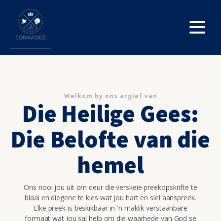
Welkom by ons argief van
Die Heilige Gees:
Die Belofte van die
hemel
Ons nooi jou uit om deur die verskeie preekopskrifte te
blaai en diegene te kies wat jou hart en siel aanspreek.
Elke preek is beskikbaar in 'n maklik verstaanbare
formaat wat jou sal help om die waarhede van God se