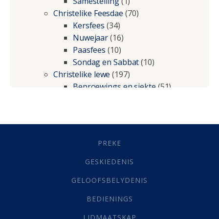
Samestelling
(1)
Christelike Feesdae
(70)
Kersfees
(34)
Nuwejaar
(16)
Paasfees
(10)
Sondag en Sabbat
(10)
Christelike lewe
(197)
Beproewings en siekte
(51)
Besluitneming
(6)
Dissipline
(10)
Geestelike Groei
(10)
Gehoorsaamheid
(6)
PREKE
Geld
(21)
Grys Areas
(4)
GESKIEDENIS
Hofsake
(2)
GELOOFSBELYDENIS
Lewensdoel
(3)
Selfondersoek
(1)
BEDIENINGS
Vervolging
(19)
LIDMAATSKAP