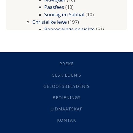
Paasfees
(10)
Sondag en Sabbat
(10)
Christelike lewe
(197)
Beproewings en siekte
(51)
Besluitneming
(6)
Dissipline
(10)
Geestelike Groei
(10)
Gehoorsaamheid
(6)
PREKE
Geld
(21)
Grys Areas
(4)
GESKIEDENIS
Hofsake
(2)
GELOOFSBELYDENIS
Lewensdoel
(3)
Selfondersoek
(1)
BEDIENINGS
Vervolging
(19)
LIDMAATSKAP
Werk
(22)
Eindtyd
(142)
KONTAK
Belonings
(4)