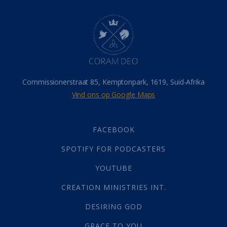
Dood
(26)
Hel
(21)
Hemel
(31)
Israel
(14)
Millennium
(1)
Oordeelsdag
(19)
Verheerlikte liggaam
(3)
Commissionerstraat 85, Kemptonpark, 1619, Suid-Afrika
Wederkoms
(27)
Vind ons op Google Maps
Gebed
(87)
Dankbaarheid
(5)
Die Onse Vader
(12)
FACEBOOK
Vas
(2)
SPOTIFY FOR PODCASTERS
God
(392)
Afgode
(23)
YOUTUBE
Tien Plae
(5)
CREATION MINISTRIES INT.
Almag
(1)
Alomteenwoordig
(4)
DESIRING GOD
Liefde
(1)
GRACE TO YOU