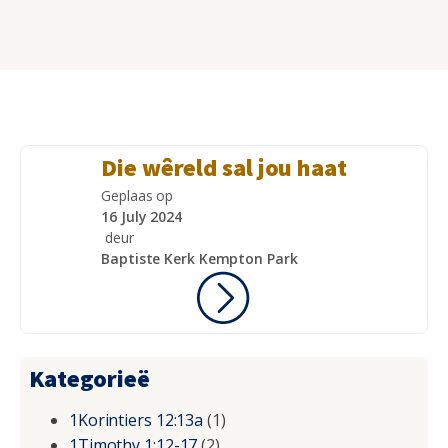
Die wêreld sal jou haat
Geplaas op
16 July 2024
deur
Baptiste Kerk Kempton Park
Kategorieë
1Korintiers 12:13a
(1)
1Timothy 1:12-17
(2)