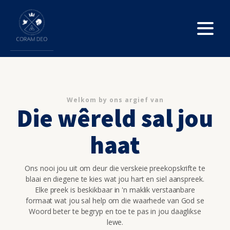
Welkom by ons argief van
Die wêreld sal jou
haat
Ons nooi jou uit om deur die verskeie preekopskrifte te
blaai en diegene te kies wat jou hart en siel aanspreek.
Elke preek is beskikbaar in 'n maklik verstaanbare
formaat wat jou sal help om die waarhede van God se
Woord beter te begryp en toe te pas in jou daaglikse
lewe.