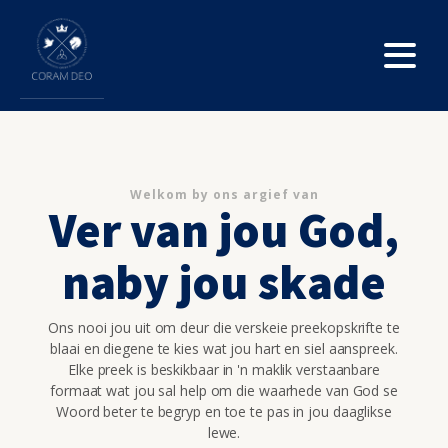
Welkom by ons argief van
Ver van jou God,
naby jou skade
Ons nooi jou uit om deur die verskeie preekopskrifte te
blaai en diegene te kies wat jou hart en siel aanspreek.
Elke preek is beskikbaar in 'n maklik verstaanbare
formaat wat jou sal help om die waarhede van God se
Woord beter te begryp en toe te pas in jou daaglikse
lewe.