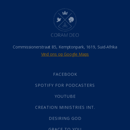
Dood
(26)
Hel
(21)
Hemel
(31)
Israel
(14)
Millennium
(1)
Oordeelsdag
(19)
Verheerlikte liggaam
(3)
Commissionerstraat 85, Kemptonpark, 1619, Suid-Afrika
Wederkoms
(27)
Vind ons op Google Maps
Gebed
(87)
Dankbaarheid
(5)
Die Onse Vader
(12)
FACEBOOK
Vas
(2)
SPOTIFY FOR PODCASTERS
God
(392)
Afgode
(23)
YOUTUBE
Tien Plae
(5)
CREATION MINISTRIES INT.
Almag
(1)
Alomteenwoordig
(4)
DESIRING GOD
Liefde
(1)
GRACE TO YOU