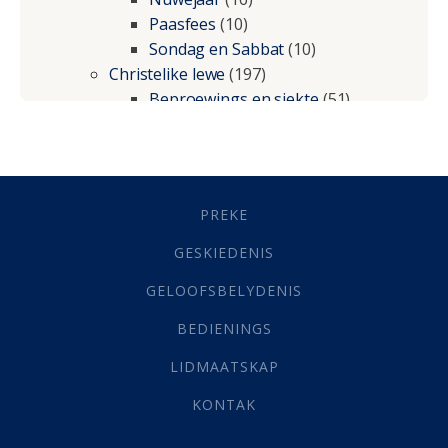
Paasfees
(10)
Sondag en Sabbat
(10)
Christelike lewe
(197)
Beproewings en siekte
(51)
Besluitneming
(6)
Dissipline
(10)
Geestelike Groei
(10)
Gehoorsaamheid
(6)
PREKE
Geld
(21)
Grys Areas
(4)
GESKIEDENIS
Hofsake
(2)
GELOOFSBELYDENIS
Lewensdoel
(3)
Selfondersoek
(1)
BEDIENINGS
Vervolging
(19)
LIDMAATSKAP
Werk
(22)
Eindtyd
(142)
KONTAK
Belonings
(4)