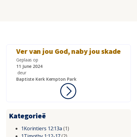
Ver van jou God, naby jou skade
Geplaas op
11 June 2024
deur
Baptiste Kerk Kempton Park
Kategorieë
1Korintiers 12:13a
(1)
1Timothy 1:12-17
(2)