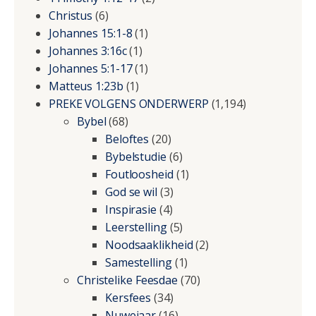
Christus
(6)
Johannes 15:1-8
(1)
Johannes 3:16c
(1)
Johannes 5:1-17
(1)
Matteus 1:23b
(1)
PREKE VOLGENS ONDERWERP
(1,194)
Bybel
(68)
Beloftes
(20)
Bybelstudie
(6)
Foutloosheid
(1)
God se wil
(3)
Inspirasie
(4)
Leerstelling
(5)
Noodsaaklikheid
(2)
Samestelling
(1)
Christelike Feesdae
(70)
Kersfees
(34)
Nuwejaar
(16)