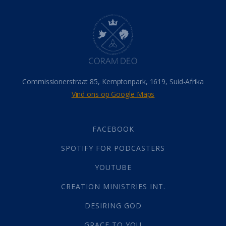
Dood
(26)
Hel
(21)
Hemel
(31)
Israel
(14)
Millennium
(1)
Oordeelsdag
(19)
Verheerlikte liggaam
(3)
Commissionerstraat 85, Kemptonpark, 1619, Suid-Afrika
Wederkoms
(27)
Vind ons op Google Maps
Gebed
(87)
Dankbaarheid
(5)
Die Onse Vader
(12)
FACEBOOK
Vas
(2)
SPOTIFY FOR PODCASTERS
God
(392)
Afgode
(23)
YOUTUBE
Tien Plae
(5)
CREATION MINISTRIES INT.
Almag
(1)
Alomteenwoordig
(4)
DESIRING GOD
Liefde
(1)
GRACE TO YOU