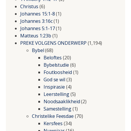
Christus
(6)
Johannes 15:1-8
(1)
Johannes 3:16c
(1)
Johannes 5:1-17
(1)
Matteus 1:23b
(1)
PREKE VOLGENS ONDERWERP
(1,194)
Bybel
(68)
Beloftes
(20)
Bybelstudie
(6)
Foutloosheid
(1)
God se wil
(3)
Inspirasie
(4)
Leerstelling
(5)
Noodsaaklikheid
(2)
Samestelling
(1)
Christelike Feesdae
(70)
Kersfees
(34)
Nuwejaar
(16)