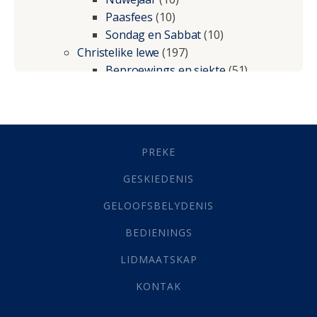
Paasfees
(10)
Sondag en Sabbat
(10)
Christelike lewe
(197)
Beproewings en siekte
(51)
Besluitneming
(6)
Dissipline
(10)
Geestelike Groei
(10)
Gehoorsaamheid
(6)
PREKE
Geld
(21)
Grys Areas
(4)
GESKIEDENIS
Hofsake
(2)
GELOOFSBELYDENIS
Lewensdoel
(3)
Selfondersoek
(1)
BEDIENINGS
Vervolging
(19)
LIDMAATSKAP
Werk
(22)
Eindtyd
(142)
KONTAK
Belonings
(4)