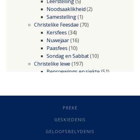
Leerstelling
(5)
Noodsaaklikheid
(2)
Samestelling
(1)
Christelike Feesdae
(70)
Kersfees
(34)
Nuwejaar
(16)
Paasfees
(10)
Sondag en Sabbat
(10)
Christelike lewe
(197)
Beproewings en siekte
(51)
Besluitneming
(6)
Dissipline
(10)
Geestelike Groei
(10)
Gehoorsaamheid
(6)
PREKE
Geld
(21)
Grys Areas
(4)
GESKIEDENIS
Hofsake
(2)
GELOOFSBELYDENIS
Lewensdoel
(3)