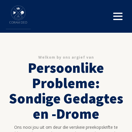
Welkom by ons argief van
Persoonlike
Probleme:
Sondige Gedagtes
en -Drome
Ons nooi jou uit om deur die verskeie preekopskrifte te