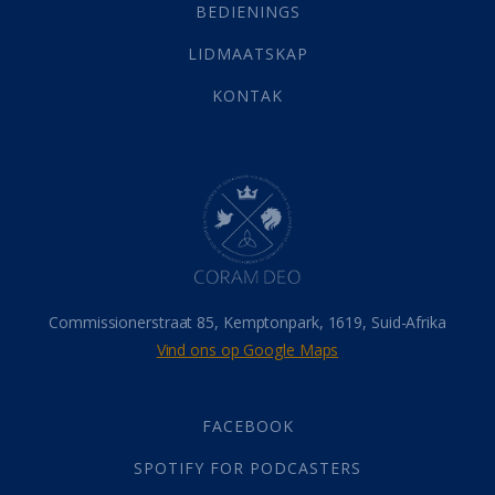
Selfondersoek
(1)
BEDIENINGS
Vervolging
(19)
LIDMAATSKAP
Werk
(22)
Eindtyd
(142)
KONTAK
Belonings
(4)
Dood
(26)
Hel
(21)
Hemel
(31)
Israel
(14)
Millennium
(1)
Oordeelsdag
(19)
Verheerlikte liggaam
(3)
Commissionerstraat 85, Kemptonpark, 1619, Suid-Afrika
Wederkoms
(27)
Vind ons op Google Maps
Gebed
(87)
Dankbaarheid
(5)
Die Onse Vader
(12)
FACEBOOK
Vas
(2)
SPOTIFY FOR PODCASTERS
God
(392)