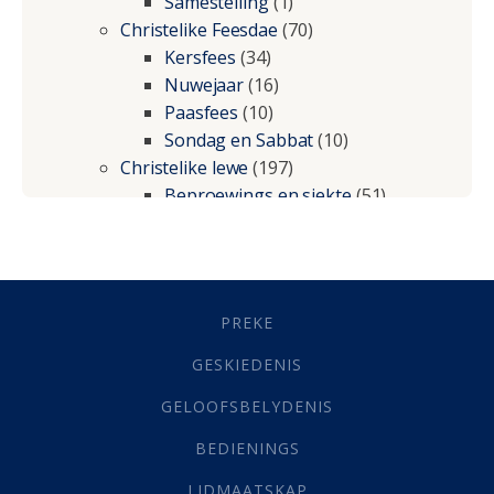
Samestelling
(1)
Christelike Feesdae
(70)
Kersfees
(34)
Nuwejaar
(16)
Paasfees
(10)
Sondag en Sabbat
(10)
Christelike lewe
(197)
Beproewings en siekte
(51)
Besluitneming
(6)
Dissipline
(10)
Geestelike Groei
(10)
Gehoorsaamheid
(6)
PREKE
Geld
(21)
Grys Areas
(4)
GESKIEDENIS
Hofsake
(2)
GELOOFSBELYDENIS
Lewensdoel
(3)
Selfondersoek
(1)
BEDIENINGS
Vervolging
(19)
LIDMAATSKAP