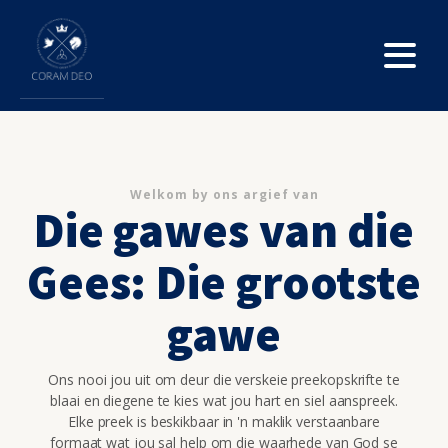
Welkom by ons argief van
Die gawes van die
Gees: Die grootste
gawe
Ons nooi jou uit om deur die verskeie preekopskrifte te
blaai en diegene te kies wat jou hart en siel aanspreek.
Elke preek is beskikbaar in 'n maklik verstaanbare
formaat wat jou sal help om die waarhede van God se