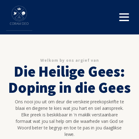
Welkom by ons argief van
Die Heilige Gees:
Doping in die Gees
Ons nooi jou uit om deur die verskeie preekopskrifte te
blaai en diegene te kies wat jou hart en siel aanspreek.
Elke preek is beskikbaar in 'n maklik verstaanbare
formaat wat jou sal help om die waarhede van God se
Woord beter te begryp en toe te pas in jou daaglikse
lewe.