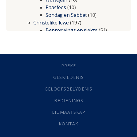
Paasfees
(10)
Sondag en Sabbat
(10)
Christelike lewe
(197)
Beproewings en siekte
(51)
Besluitneming
(6)
Dissipline
(10)
Geestelike Groei
(10)
Gehoorsaamheid
(6)
PREKE
Geld
(21)
Grys Areas
(4)
GESKIEDENIS
Hofsake
(2)
GELOOFSBELYDENIS
Lewensdoel
(3)
Selfondersoek
(1)
BEDIENINGS
Vervolging
(19)
LIDMAATSKAP
Werk
(22)
Eindtyd
(142)
KONTAK
Belonings
(4)