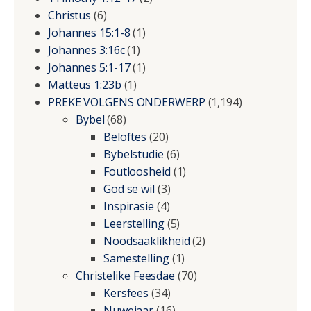
Christus
(6)
Johannes 15:1-8
(1)
Johannes 3:16c
(1)
Johannes 5:1-17
(1)
Matteus 1:23b
(1)
PREKE VOLGENS ONDERWERP
(1,194)
Bybel
(68)
Beloftes
(20)
Bybelstudie
(6)
Foutloosheid
(1)
God se wil
(3)
Inspirasie
(4)
Leerstelling
(5)
Noodsaaklikheid
(2)
Samestelling
(1)
Christelike Feesdae
(70)
Kersfees
(34)
Nuwejaar
(16)