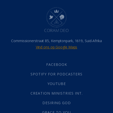
Dood
(26)
Hel
(21)
Hemel
(31)
Israel
(14)
Millennium
(1)
Oordeelsdag
(19)
Verheerlikte liggaam
(3)
Commissionerstraat 85, Kemptonpark, 1619, Suid-Afrika
Wederkoms
(27)
Vind ons op Google Maps
Gebed
(87)
Dankbaarheid
(5)
Die Onse Vader
(12)
FACEBOOK
Vas
(2)
SPOTIFY FOR PODCASTERS
God
(392)
Afgode
(23)
YOUTUBE
Tien Plae
(5)
CREATION MINISTRIES INT.
Almag
(1)
Alomteenwoordig
(4)
DESIRING GOD
Liefde
(1)
GRACE TO YOU