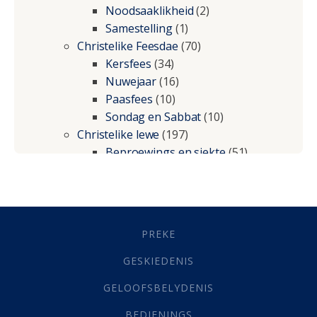
Noodsaaklikheid
(2)
Samestelling
(1)
Christelike Feesdae
(70)
Kersfees
(34)
Nuwejaar
(16)
Paasfees
(10)
Sondag en Sabbat
(10)
Christelike lewe
(197)
Beproewings en siekte
(51)
Besluitneming
(6)
Dissipline
(10)
Geestelike Groei
(10)
Gehoorsaamheid
(6)
PREKE
Geld
(21)
Grys Areas
(4)
GESKIEDENIS
Hofsake
(2)
GELOOFSBELYDENIS
Lewensdoel
(3)
Selfondersoek
(1)
BEDIENINGS