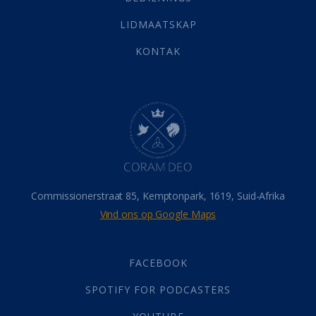
Vervolging
(19)
LIDMAATSKAP
Werk
(22)
Eindtyd
(142)
KONTAK
Belonings
(4)
Dood
(26)
Hel
(21)
Hemel
(31)
Israel
(14)
Millennium
(1)
Oordeelsdag
(19)
Verheerlikte liggaam
(3)
Commissionerstraat 85, Kemptonpark, 1619, Suid-Afrika
Wederkoms
(27)
Vind ons op Google Maps
Gebed
(87)
Dankbaarheid
(5)
Die Onse Vader
(12)
FACEBOOK
Vas
(2)
SPOTIFY FOR PODCASTERS
God
(392)
Afgode
(23)