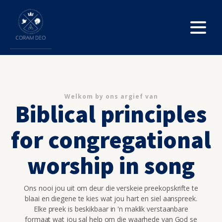
Welkom by ons argief van
Biblical principles
for congregational
worship in song
Ons nooi jou uit om deur die verskeie preekopskrifte te
blaai en diegene te kies wat jou hart en siel aanspreek.
Elke preek is beskikbaar in 'n maklik verstaanbare
formaat wat jou sal help om die waarhede van God se