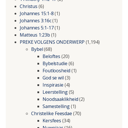
Christus
(6)
Johannes 15:1-8
(1)
Johannes 3:16c
(1)
Johannes 5:1-17
(1)
Matteus 1:23b
(1)
PREKE VOLGENS ONDERWERP
(1,194)
Bybel
(68)
Beloftes
(20)
Bybelstudie
(6)
Foutloosheid
(1)
God se wil
(3)
Inspirasie
(4)
Leerstelling
(5)
Noodsaaklikheid
(2)
Samestelling
(1)
Christelike Feesdae
(70)
Kersfees
(34)
Nuwejaar
(16)