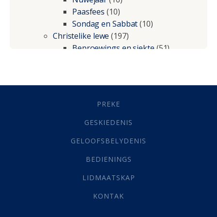
Paasfees
(10)
Sondag en Sabbat
(10)
Christelike lewe
(197)
Beproewings en siekte
(51)
Besluitneming
(6)
Dissipline
(10)
Geestelike Groei
(10)
Gehoorsaamheid
(6)
PREKE
Geld
(21)
Grys Areas
(4)
GESKIEDENIS
Hofsake
(2)
GELOOFSBELYDENIS
Lewensdoel
(3)
Selfondersoek
(1)
BEDIENINGS
Vervolging
(19)
LIDMAATSKAP
Werk
(22)
Eindtyd
(142)
KONTAK
Belonings
(4)