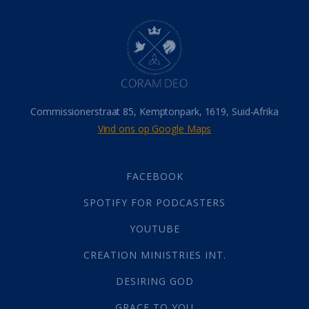
Dood
(26)
Hel
(21)
Hemel
(31)
Israel
(14)
Millennium
(1)
Oordeelsdag
(19)
Verheerlikte liggaam
(3)
Commissionerstraat 85, Kemptonpark, 1619, Suid-Afrika
Wederkoms
(27)
Vind ons op Google Maps
Gebed
(87)
Dankbaarheid
(5)
Die Onse Vader
(12)
FACEBOOK
Vas
(2)
SPOTIFY FOR PODCASTERS
God
(392)
Afgode
(23)
YOUTUBE
Tien Plae
(5)
CREATION MINISTRIES INT.
Almag
(1)
Alomteenwoordig
(4)
DESIRING GOD
Liefde
(1)
GRACE TO YOU