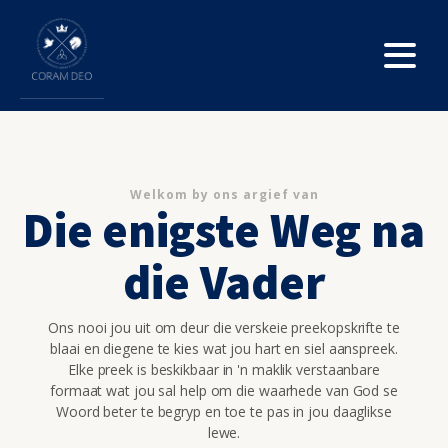
Welkom by ons argief van
Die enigste Weg na
die Vader
Ons nooi jou uit om deur die verskeie preekopskrifte te
blaai en diegene te kies wat jou hart en siel aanspreek.
Elke preek is beskikbaar in 'n maklik verstaanbare
formaat wat jou sal help om die waarhede van God se
Woord beter te begryp en toe te pas in jou daaglikse
lewe.