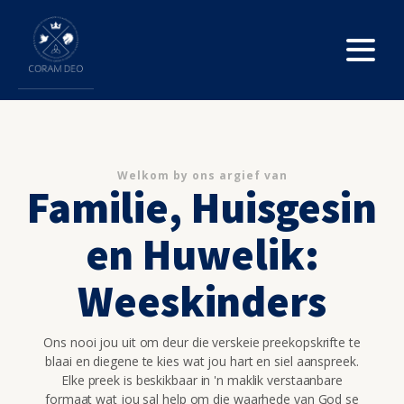
Welkom by ons argief van
Familie, Huisgesin
en Huwelik:
Weeskinders
Ons nooi jou uit om deur die verskeie preekopskrifte te
blaai en diegene te kies wat jou hart en siel aanspreek.
Elke preek is beskikbaar in 'n maklik verstaanbare
formaat wat jou sal help om die waarhede van God se