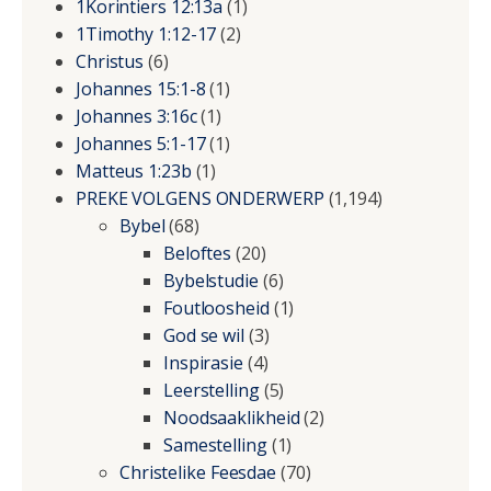
1Korintiers 12:13a
(1)
1Timothy 1:12-17
(2)
Christus
(6)
Johannes 15:1-8
(1)
Johannes 3:16c
(1)
Johannes 5:1-17
(1)
Matteus 1:23b
(1)
PREKE VOLGENS ONDERWERP
(1,194)
Bybel
(68)
Beloftes
(20)
Bybelstudie
(6)
Foutloosheid
(1)
God se wil
(3)
Inspirasie
(4)
Leerstelling
(5)
Noodsaaklikheid
(2)
Samestelling
(1)
Christelike Feesdae
(70)