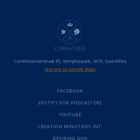
Belonings
(4)
Dood
(26)
Hel
(21)
Hemel
(31)
Israel
(14)
Millennium
(1)
Oordeelsdag
(19)
Verheerlikte liggaam
(3)
Commissionerstraat 85, Kemptonpark, 1619, Suid-Afrika
Wederkoms
(27)
Vind ons op Google Maps
Gebed
(87)
Dankbaarheid
(5)
Die Onse Vader
(12)
FACEBOOK
Vas
(2)
SPOTIFY FOR PODCASTERS
God
(392)
Afgode
(23)
YOUTUBE
Tien Plae
(5)
CREATION MINISTRIES INT.
Almag
(1)
Alomteenwoordig
(4)
DESIRING GOD