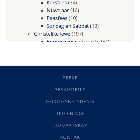
Kersfees
(34)
Nuwejaar
(16)
Paasfees
(10)
Sondag en Sabbat
(10)
Christelike lewe
(197)
Beproewings en siekte
(51)
Besluitneming
(6)
Dissipline
(10)
Geestelike Groei
(10)
Gehoorsaamheid
(6)
PREKE
Geld
(21)
Grys Areas
(4)
GESKIEDENIS
Hofsake
(2)
GELOOFSBELYDENIS
Lewensdoel
(3)
Selfondersoek
(1)
BEDIENINGS
Vervolging
(19)
LIDMAATSKAP
Werk
(22)
Eindtyd
(142)
KONTAK